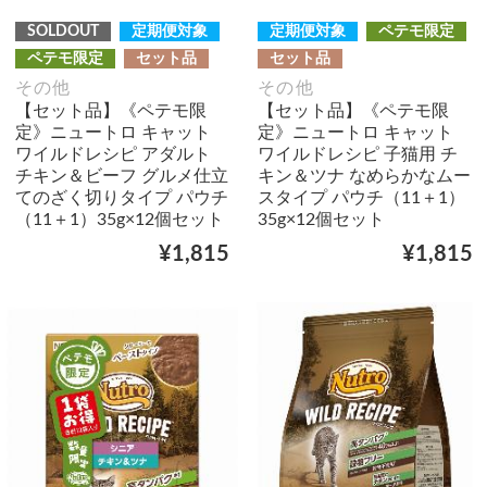
SOLDOUT
定期便対象
定期便対象
ペテモ限定
ペテモ限定
セット品
セット品
その他
その他
【セット品】《ペテモ限
【セット品】《ペテモ限
定》ニュートロ キャット
定》ニュートロ キャット
ワイルドレシピ アダルト
ワイルドレシピ 子猫用 チ
チキン＆ビーフ グルメ仕立
キン＆ツナ なめらかなムー
てのざく切りタイプ パウチ
スタイプ パウチ（11＋1）
（11＋1）35g×12個セット
35g×12個セット
¥1,815
¥1,815