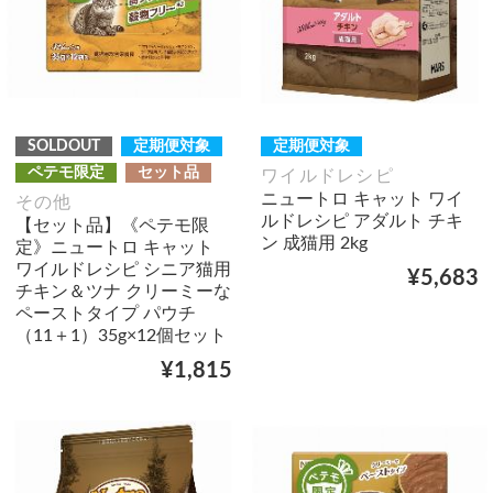
SOLDOUT
定期便対象
定期便対象
ペテモ限定
セット品
ワイルドレシピ
ニュートロ キャット ワイ
その他
ルドレシピ アダルト チキ
【セット品】《ペテモ限
ン 成猫用 2kg
定》ニュートロ キャット
ワイルドレシピ シニア猫用
¥5,683
チキン＆ツナ クリーミーな
ペーストタイプ パウチ
（11＋1）35g×12個セット
¥1,815