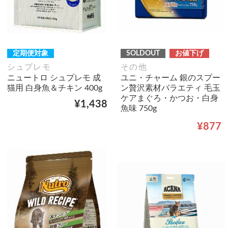
定期便対象
SOLDOUT
お値下げ
シュプレモ
その他
ニュートロ シュプレモ 成
ユニ・チャーム 銀のスプー
猫用 白身魚＆チキン 400g
ン贅沢素材バラエティ 毛玉
ケアまぐろ・かつお・白身
¥1,438
魚味 750g
¥877