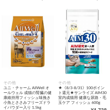
その他
その他
ユニ・チャーム AllWell オ
★《8/3-8/31》100ポイン
ールウェル 成猫の腎臓の健
ト還元★サンライズ AIM30
康維持用フィッシュ味挽き
室内成猫用 健康な尿路・毛
小魚とささみフリーズドラ
玉ケア フィッシュ 600g
イパウダー入り 1.5kg