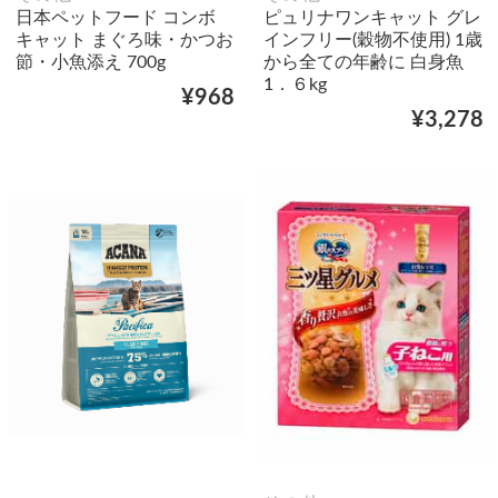
日本ペットフード コンボ
ピュリナワンキャット グレ
キャット まぐろ味・かつお
インフリー(穀物不使用) 1歳
節・小魚添え 700g
から全ての年齢に 白身魚
1．６kg
¥968
¥3,278