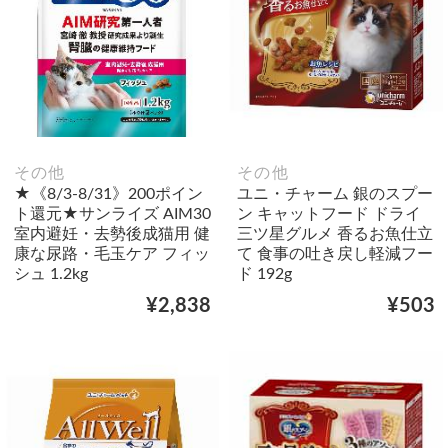
その他
その他
★《8/3-8/31》200ポイン
ユニ・チャーム 銀のスプー
ト還元★サンライズ AIM30
ン キャットフード ドライ
室内避妊・去勢後成猫用 健
三ツ星グルメ 香るお魚仕立
康な尿路・毛玉ケア フィッ
て 食事の吐き戻し軽減フー
シュ 1.2kg
ド 192g
¥2,838
¥503