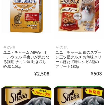
その他
その他
ユニ・チャーム AllWell オ
ユニ・チャーム 銀のスプー
ールウェル 早食いが気にな
ン三ツ星グルメ お魚味クリ
る猫用 チキン味 吐き戻し
ームほたて味レシピ3種の
軽減 1.5kg
アソート180g
¥2,508
¥503