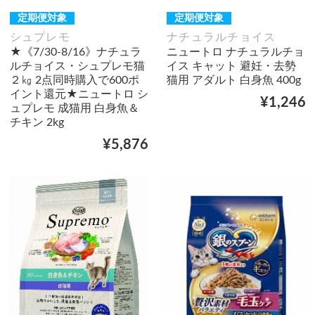
定期便対象
定期便対象
シュプレモ
ナチュラルチョイス
★《7/30-8/16》ナチュラ
ニュートロ ナチュラルチョ
ルチョイス・シュプレモ猫
イス キャット 避妊・去勢
２㎏ 2点同時購入で600ポ
猫用 アダルト 白身魚 400g
イント還元★ニュートロ シ
¥1,246
ュプレモ 成猫用 白身魚＆
チキン 2kg
¥5,876