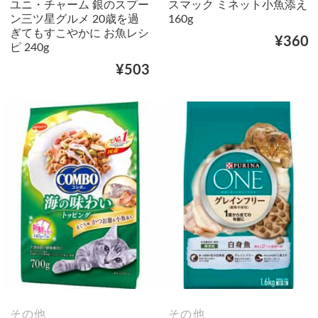
ユニ・チャーム 銀のスプー
スマック ミネット小魚添え
ン三ツ星グルメ 20歳を過
160g
ぎてもすこやかに お魚レシ
¥360
ピ 240g
¥503
その他
その他