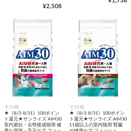
¥1,738
¥2,508
その他
その他
★《8/3-8/31》100ポイン
★《8/3-8/31》100ポイン
ト還元★サンライズ AIM30
ト還元★サンライズ AIM30
室内避妊・去勢後成猫用 健
11歳以上の室内猫用 腎臓
康な尿路・毛玉ケア フィッ
の健康ケア フィッシュ