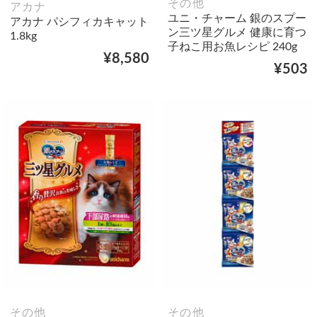
その他
アカナ
ユニ・チャーム 銀のスプー
アカナ パシフィカキャット
ン三ツ星グルメ 健康に育つ
1.8kg
子ねこ用お魚レシピ 240g
¥8,580
¥503
その他
その他