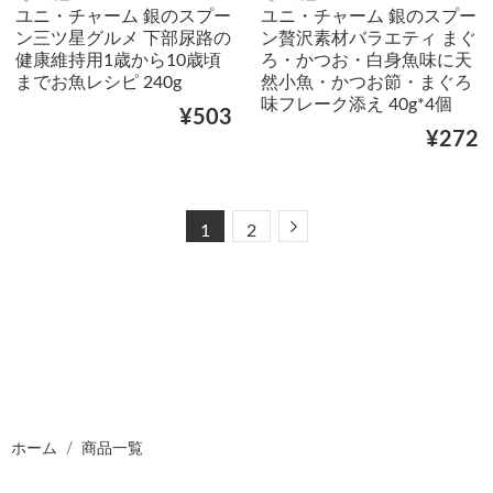
ユニ・チャーム 銀のスプー
ユニ・チャーム 銀のスプー
ン三ツ星グルメ 下部尿路の
ン贅沢素材バラエティ まぐ
健康維持用1歳から10歳頃
ろ・かつお・白身魚味に天
までお魚レシピ 240g
然小魚・かつお節・まぐろ
味フレーク添え 40g*4個
¥503
¥272
Next
1
2
ホーム
商品一覧