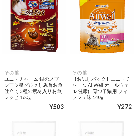
その他
その他
ユニ・チャーム 銀のスプー
【お試しパック】ユニ・チ
ン三ツ星グルメしみ旨お魚
ャーム AllWell オールウェ
仕立て 3種の素材入りお魚
ル 健康に育つ子猫用 フィ
レシピ 160g
ッシュ味 140g
¥503
¥272