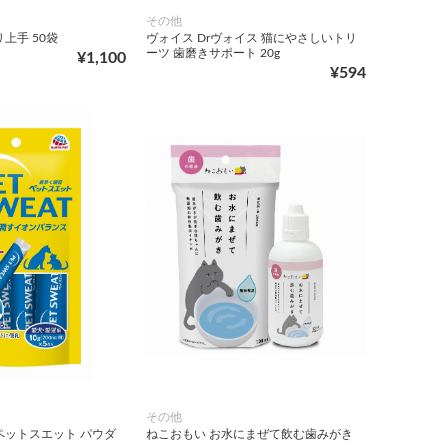
その他
上手 50袋
ヴォイス Drヴォイス 猫にやさしいトリ
ーツ 歯磨きサポート 20g
¥1,100
¥594
その他
ペットスエット パウダ
ねこおもい お水にまぜて飲む歯みがき