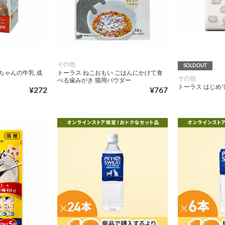
その他
SOLDOUT
ちゃんの牛乳 成
トーラス ねこおもい ごはんにかけて食
その他
べる歯みがき 猫用パウダー
トーラス はじめて
¥272
¥767