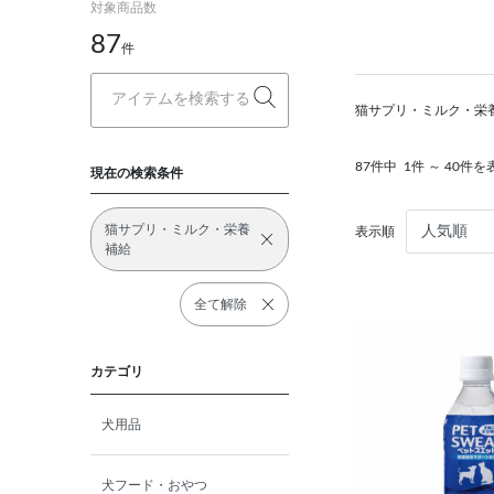
対象商品数
87
件
猫サプリ・ミルク・栄
87件中
1件 ～ 40件を
現在の検索条件
猫サプリ・ミルク・栄養
表示順
補給
全て解除
カテゴリ
犬用品
犬フード・おやつ