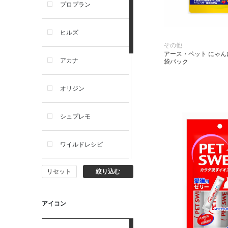
プロプラン
犬プレミアムフード（ドラ
イ・ウェット）
ヒルズ
その他
犬ドライフード
アース・ペット にゃん
アカナ
袋パック
犬ウェットフード
オリジン
犬おやつ
シュプレモ
犬サプリ・ミルク・栄養補給
ワイルドレシピ
猫用品
リセット
絞り込む
ナチュラルチョイス
猫おもちゃ・またたび・爪と
ぎ
ウェルネス
アイコン
食器・給水器・哺乳器