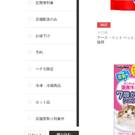
アーテミス
定期便対象
お手入れ・除菌消臭
セレクトバランス
店舗配送のみ
SALE
トイレ・マナー・しつけ
その他
リガロ
お値下げ
アース・ペット ペッ
猫用
住居・タワー・ケージ
ソルビダ
予約
カート・キャリーバッグ
フィジカライフ
ペテモ限定
ウェア・ベッド・シーズン用
冷凍・冷蔵商品
品
セット品
首輪・ハーネス(胴輪)・リー
ド
店舗受取り対象外
猫フード・おやつ
リセット
絞り込む