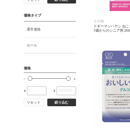
猫プレミアムフード（ドラ
イ・ウェット）
価格タイプ
その他
ドギーマンハヤシ ね
猫ドライフード
通常価格
7歳からのシニア用 200
猫ウェットフード
セール
猫おやつ
価格
猫サプリ・ミルク・栄養補給
¥
¥
その他ペット用品
リセット
絞り込む
小動物・鳥フード
その他フード（魚・爬虫類・
両生類）