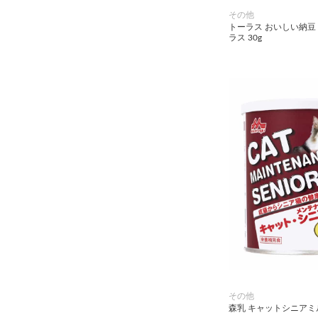
その他
トーラス おいしい納豆
小動物・鳥用品
ラス 30g
その他用品（魚・爬虫類・両
生類）
その他
森乳 キャットシニアミル