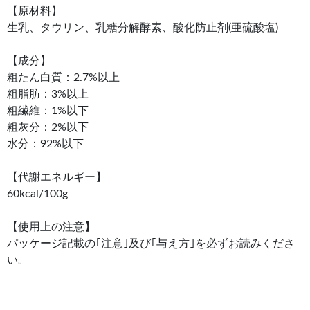
【原材料】
生乳、タウリン、乳糖分解酵素、酸化防止剤(亜硫酸塩)
【成分】
粗たん白質：2.7%以上
粗脂肪：3%以上
粗繊維：1%以下
粗灰分：2%以下
水分：92%以下
【代謝エネルギー】
60kcal/100g
【使用上の注意】
パッケージ記載の｢注意｣及び｢与え方｣を必ずお読みくださ
い｡