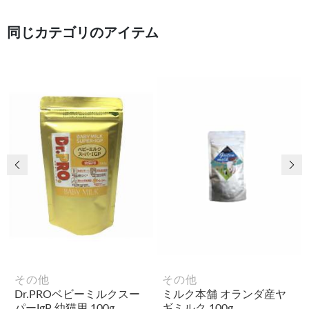
同じカテゴリのアイテム
前の画像
次
その他
その他
Dr.PROベビーミルクスー
ミルク本舗 オランダ産ヤ
パーIgP 幼猫用 100g
ギミルク 100g