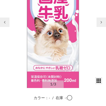
前の画像
次
サ
1
/3
カラー：-
/
在庫
-:◯