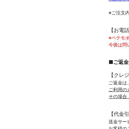
※ご注文
【お電
※ペテモ
今後は問
■ご返金
【クレ
ご返金は
ご利用の
その場合
【代金
送金サービ
お客様の