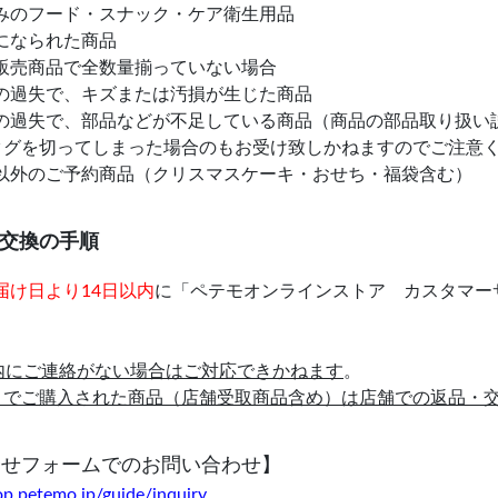
みのフード・スナック・ケア衛生用品
になられた商品
販売商品で全数量揃っていない場合
の過失で、キズまたは汚損が生じた商品
の過失で、部品などが不足している商品（商品の部品取り扱い
タグを切ってしまった場合のもお受け致しかねますのでご注意
以外のご予約商品（クリスマスケーキ・おせち・福袋含む）
・交換の手順
届け日より14日以内
に「ペテモオンラインストア カスタマー
以内にご連絡がない場合はご対応できかねます
。
トでご購入された商品（店舗受取商品含め）は店舗での返品・
合せフォームでのお問い合わせ】
hop.petemo.jp/guide/inquiry