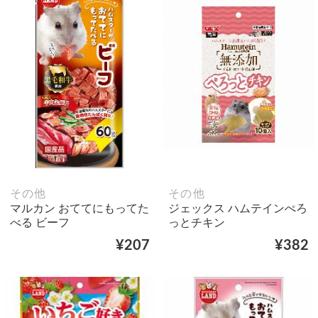
その他
その他
マルカン おててにもってた
ジェックス ハムテインぺろ
べる ビーフ
っとチキン
¥207
¥382