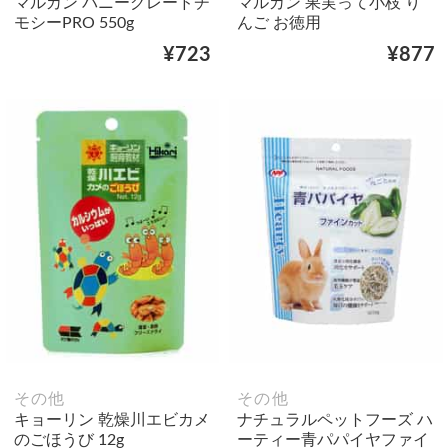
マルカン バニーグレードチ
マルカン 果実って小枝 り
モシーPRO 550g
んご お徳用
¥723
¥877
その他
その他
キョーリン 乾燥川エビカメ
ナチュラルペットフーズ ハ
のごほうび 12g
ーティー青パパイヤファイ