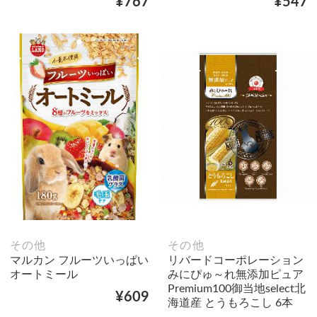
¥767
¥547
その他
その他
マルカン フルーツいっぱい
リバードコーポレーション
オートミール
みにぴゅ～れ無添加ピュア
Premium100御当地select北
¥609
海道産 とうもろこし 6本