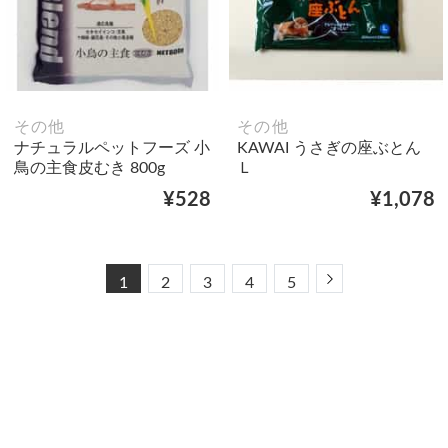
その他
その他
ナチュラルペットフーズ 小
KAWAI うさぎの座ぶとん
鳥の主食皮むき 800g
Ｌ
¥528
¥1,078
Next
1
2
3
4
5