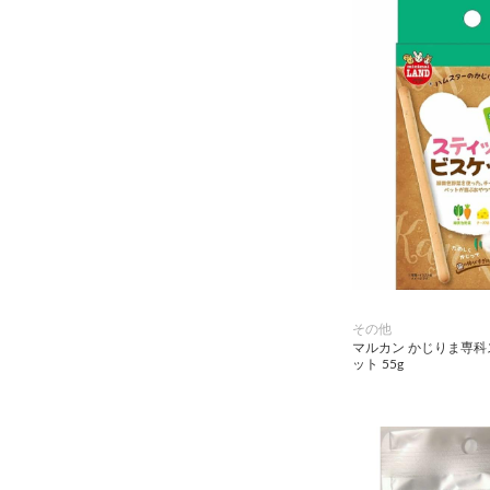
小動物・鳥用品
その他用品（魚・爬虫類・両
生類）
その他
マルカン かじりま専
ット 55g