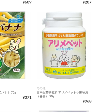
¥609
¥207
その他
バナナ 75g
日本生菌研究所 アリメペット小動物用
（容器） 50g
¥371
¥968