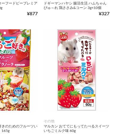
ターフードビープレミア
ドギーマンハヤシ 腸活生活 ハムちゃん
g
ぴゅ～れ 鶏ささみ&コーン 3g×10個
¥877
¥327
その他
好きのためのフルーツい
マルカン おててにもってたべるスイーツ
165g
いちごミルク味 60g