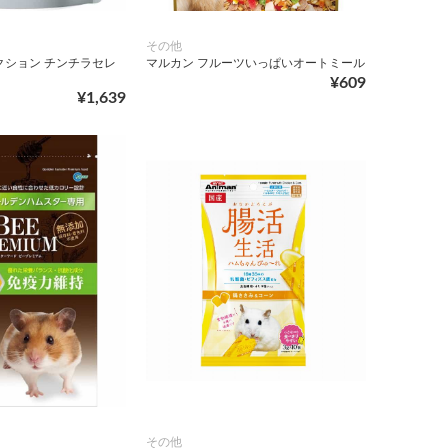
その他
クション チンチラセレ
マルカン フルーツいっぱいオートミール
¥609
¥1,639
その他