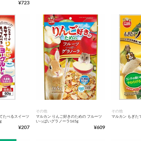
¥723
その他
その他
ってたべるスイーツ
マルカン りんご好きのための フルーツ
マルカン もぎたて
g
いっぱいグラノーラ165g
¥207
¥609