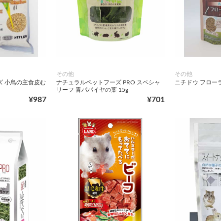
その他
その他
ズ 小鳥の主食皮む
ナチュラルペットフーズ PRO スペシャ
ニチドウ フローラ
リーフ 青パパイヤの葉 15g
¥987
¥701