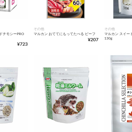
その他
その他
ドチモシーPRO
マルカン おててにもってたべる ビーフ
マルカン スイー
130g
¥207
¥723