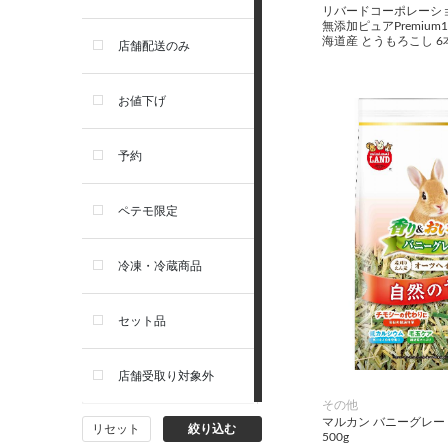
リバードコーポレーシ
無添加ピュアPremium10
お手入れ・除菌消臭
セレクトバランス
海道産 とうもろこし 6
店舗配送のみ
トイレ・マナー・しつけ
リガロ
お値下げ
住居・タワー・ケージ
ソルビダ
予約
カート・キャリーバッグ
フィジカライフ
ペテモ限定
ウェア・ベッド・シーズン用
冷凍・冷蔵商品
品
セット品
首輪・ハーネス(胴輪)・リー
ド
店舗受取り対象外
猫フード・おやつ
その他
マルカン バニーグレー
リセット
絞り込む
500g