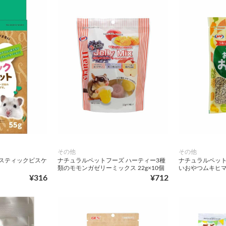
その他
その他
科スティックビスケ
ナチュラルペットフーズ ハーティー3種
ナチュラルペット
類のモモンガゼリーミックス 22g×10個
いおやつムキヒマワ
¥316
¥712