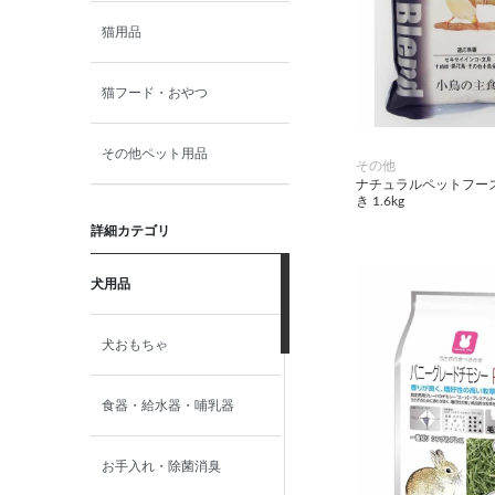
猫用品
猫フード・おやつ
その他ペット用品
その他
ナチュラルペットフー
き 1.6kg
詳細カテゴリ
犬用品
犬おもちゃ
食器・給水器・哺乳器
お手入れ・除菌消臭