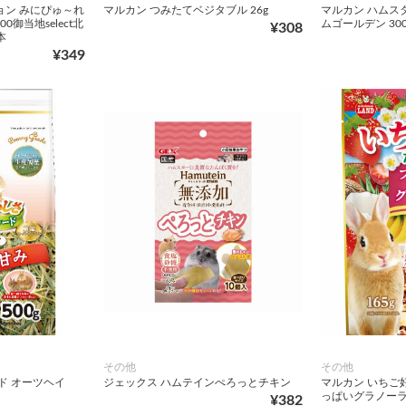
ョン みにぴゅ～れ
マルカン つみたてベジタブル 26g
マルカン ハムス
0御当地select北
ムゴールデン 300
¥308
本
¥349
その他
その他
ド オーツヘイ
ジェックス ハムテインぺろっとチキン
マルカン いちご
っぱいグラノーラ 
¥382