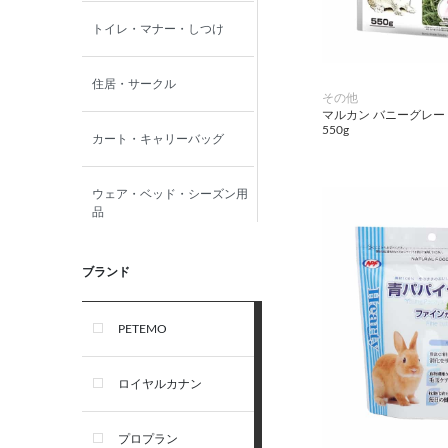
トイレ・マナー・しつけ
住居・サークル
その他
マルカン バニーグレー
550g
カート・キャリーバッグ
ウェア・ベッド・シーズン用
品
首輪・ハーネス(胴輪)・リー
ブランド
ド
PETEMO
オーナー雑貨
ロイヤルカナン
犬フード・おやつ
プロプラン