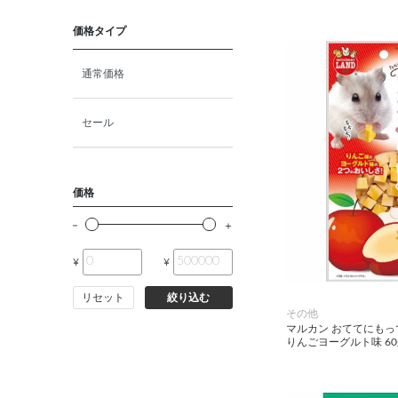
猫プレミアムフード（ドラ
イ・ウェット）
価格タイプ
猫ドライフード
通常価格
猫ウェットフード
セール
猫おやつ
価格
猫サプリ・ミルク・栄養補給
¥
¥
その他ペット用品
リセット
絞り込む
小動物・鳥フード
その他
マルカン おててにも
りんごヨーグルト味 60
その他フード（魚・爬虫類・
両生類）