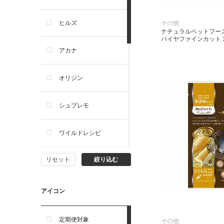
犬プレミアムフード（ドラ
イ・ウェット）
その他
ヒルズ
ナチュラルペットフー
犬ドライフード
パイヤファインカット 3
アカナ
犬ウェットフード
オリジン
犬おやつ
シュプレモ
犬サプリ・ミルク・栄養補給
ワイルドレシピ
猫用品
リセット
絞り込む
ナチュラルチョイス
猫おもちゃ・またたび・爪と
ぎ
ウェルネス
アイコン
食器・給水器・哺乳器
アーテミス
定期便対象
その他