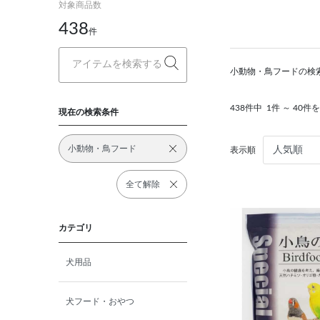
対象商品数
438
件
小動物・鳥フードの検
438件中
1件 ～ 40件
現在の検索条件
小動物・鳥フード
表示順
全て解除
カテゴリ
犬用品
犬フード・おやつ