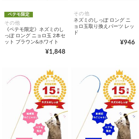
その他
ペテモ限定
ネズミのしっぽ ロング ニ
その他
ョロ玉取り換えパーツ レッ
《ペテモ限定》ネズミのし
ド
っぽ ロング ニョロ玉 2本セ
ット ブラウン&ホワイト
¥946
¥1,848