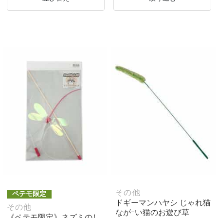
その他
ペテモ限定
ドギーマンハヤシ じゃれ猫
その他
ながｰい猫のお遊び草
《ペテモ限定》ネズミのし