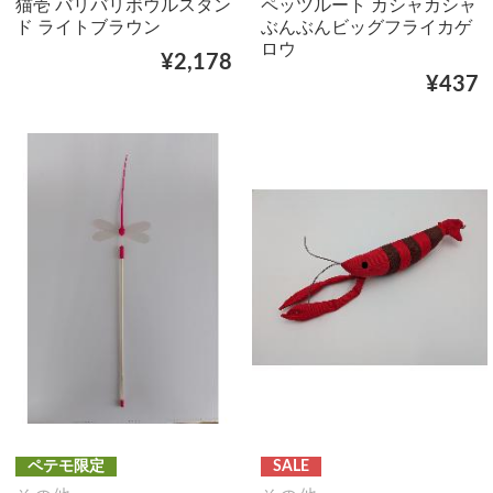
猫壱 バリバリボウルスタン
ペッツルート カシャカシャ
ド ライトブラウン
ぶんぶんビッグフライカゲ
ロウ
¥2,178
¥437
ペテモ限定
SALE