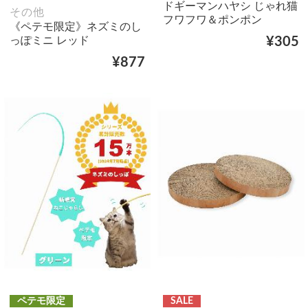
ドギーマンハヤシ じゃれ猫
その他
フワフワ＆ポンポン
《ペテモ限定》ネズミのし
っぽミニ レッド
¥305
¥877
ペテモ限定
SALE