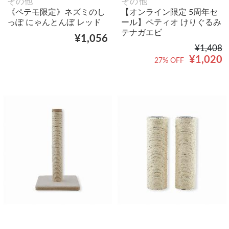
その他
その他
《ペテモ限定》ネズミのし
【オンライン限定 5周年セ
っぽ にゃんとんぼ レッド
ール】ペティオ けりぐるみ
テナガエビ
¥1,056
¥1,408
¥1,020
27% OFF