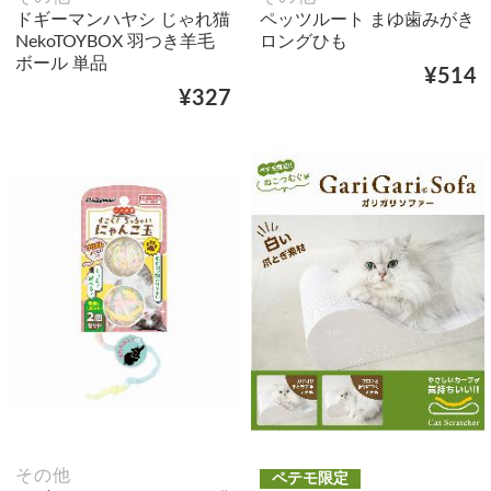
ドギーマンハヤシ じゃれ猫
ペッツルート まゆ歯みがき
NekoTOYBOX 羽つき羊毛
ロングひも
ボール 単品
¥514
¥327
その他
ペテモ限定