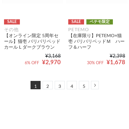
SALE
SALE
ペテモ限定
その他
PETEMO
【オンライン限定 5周年セ
【在庫限り】PETEMO×猫
ール】猫壱 バリバリベッド
壱 バリバリベッドＭ ハー
カール L ダークブラウン
フ＆ハーフ
¥3,168
¥2,398
¥2,970
¥1,678
6% OFF
30% OFF
Next
1
2
3
4
5