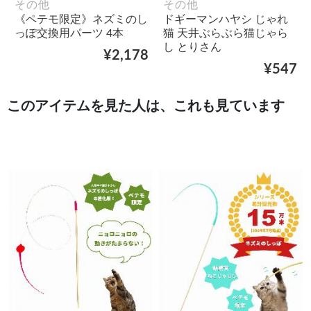
その他
その他
《ペテモ限定》ネズミのし
ドギーマンハヤシ じゃれ
っぽ交換用パーツ 4本
猫 天井ぶらぶら猫じゃら
し とりさん
¥2,178
¥547
このアイテムを見た人は、これも見ています