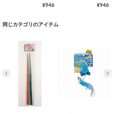
¥946
¥946
同じカテゴリのアイテム
前の画像
次