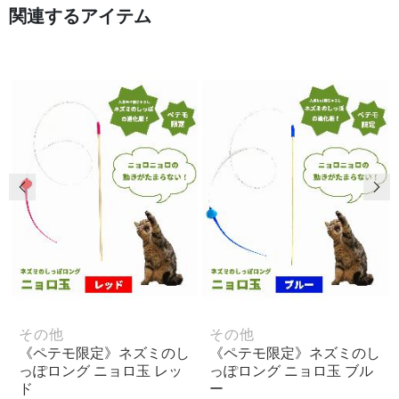
関連するアイテム
前の画像
次
その他
その他
《ペテモ限定》ネズミのし
《ペテモ限定》ネズミのし
っぽロング ニョロ玉 レッ
っぽロング ニョロ玉 ブル
ド
ー