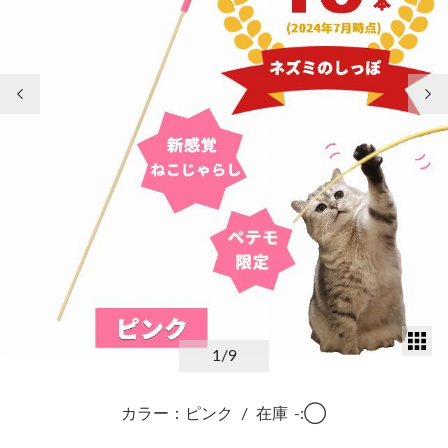
前の画像
次
サ
1
/9
カラー：ピンク
/
在庫
-:◯