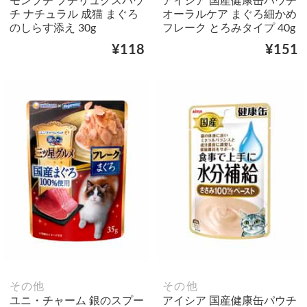
モンプチ プチリュクスパウ
アイシア 国産健康缶パウチ
チ ナチュラル 成猫 まぐろ
オーラルケア まぐろ細かめ
のしらす添え 30g
フレーク とろみタイプ 40g
¥118
¥151
その他
その他
ユニ・チャーム 銀のスプー
アイシア 国産健康缶パウチ