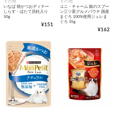
その他
その他
いなば 焼かつおディナー
ユニ・チャーム 銀のスプー
しらす・ほたて貝柱入り
ン三ツ星グルメパウチ 国産
50g
まぐろ 100%使用ジュレま
ぐろ 35g
¥151
¥162