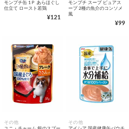
モンプチ缶 1Ｐ あらほぐし
モンプチ スープ ピュアス
仕立て ロースト若鶏
ープ 2種の魚介のコンソメ
風
¥121
¥99
その他
その他
ユニ・チャーム 銀のスプー
アイシア 国産健康缶パウチ