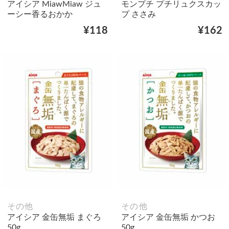
アイシア MiawMiaw ジュ
モンプチ プチリュクスカッ
ーシー香るおかか
プ ささみ
¥118
¥162
その他
その他
アイシア 金缶無垢 まぐろ
アイシア 金缶無垢 かつお
50g
50g