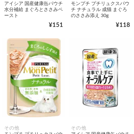
アイシア 国産健康缶パウチ
モンプチ プチリュクスパウ
水分補給 まぐろとささみペ
チ ナチュラル 成猫 まぐろ
ースト
のささみ添え 30g
¥151
¥118
その他
その他