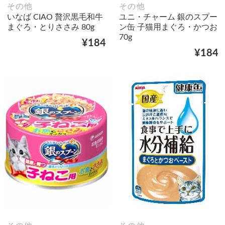
その他
その他
いなば CIAO 贅沢黒毛和牛
ユニ・チャーム 銀のスプー
まぐろ・とりささみ 80g
ン缶 子猫用まぐろ・かつお
70g
¥184
¥184