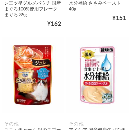
ン三ツ星グルメパウチ 国産
水分補給 ささみペースト
まぐろ100%使用フレーク
40g
まぐろ 35g
¥151
¥162
その他
その他
ユニ・チャーム 銀のスプー
アイシア 国産健康缶パウチ