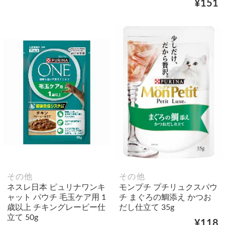
¥151
その他
その他
ネスレ日本 ピュリナワンキ
モンプチ プチリュクスパウ
ャット パウチ 毛玉ケア用 1
チ まぐろの鯛添え かつお
歳以上 チキングレービー仕
だし仕立て 35g
立て 50g
¥118