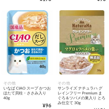
その他
その他
いなば CIAO スープ かつお
サンライズ ナチュラハ グ
ほたて貝柱・ささみ入り
レインフリー Premium ま
40g
ぐろ＆ツバメの巣入り とろ
み仕立て 30g
¥96