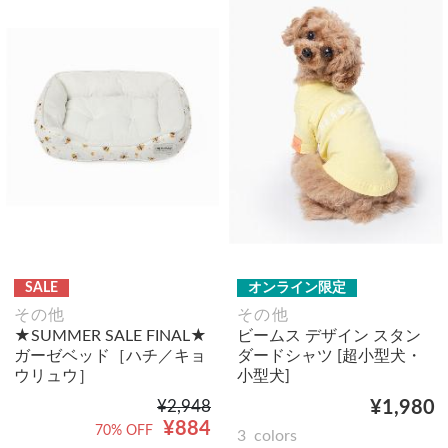
SALE
オンライン限定
その他
その他
★SUMMER SALE FINAL★
ビームス デザイン スタン
ガーゼベッド［ハチ／キョ
ダードシャツ [超小型犬・
ウリュウ］
小型犬]
¥2,948
¥1,980
¥884
70% OFF
3
colors