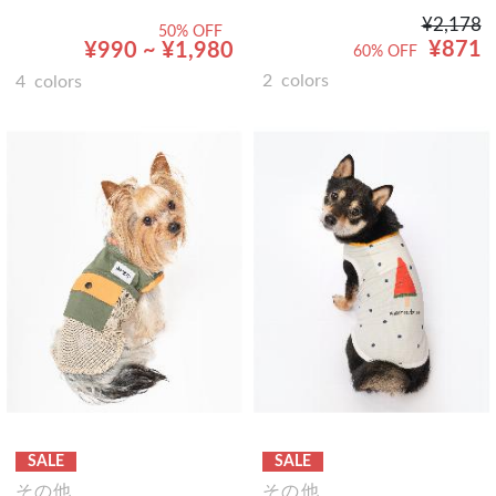
¥2,178
50% OFF
¥871
¥990 ~ ¥1,980
60% OFF
2
colors
4
colors
SALE
SALE
その他
その他