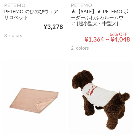
PETEMO
PETEMO
PETEMO のびのびウェア
★【SALE】★ PETEMO ボ
サロペット
ーダーふわふわルームウェ
ア [超小型犬～中型犬]
¥3,278
66% OFF
3
colors
¥1,364 ~ ¥4,048
2
colors