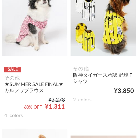
その他
SALE
阪神タイガース承認 野球Ｔ
その他
シャツ
★SUMMER SALE FINAL★
カルフワブラウス
¥3,850
¥3,278
2
colors
¥1,311
60% OFF
4
colors