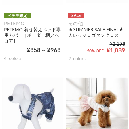
ペテモ限定
SALE
PETEMO
その他
PETEMO 着せ替えベッド専
★SUMMER SALE FINAL★
用カバー［ボーダー柄／ベ
カレッジロゴタンクロス
ロア］
¥2,178
¥858 ~ ¥968
¥1,089
50% OFF
4
colors
2
colors