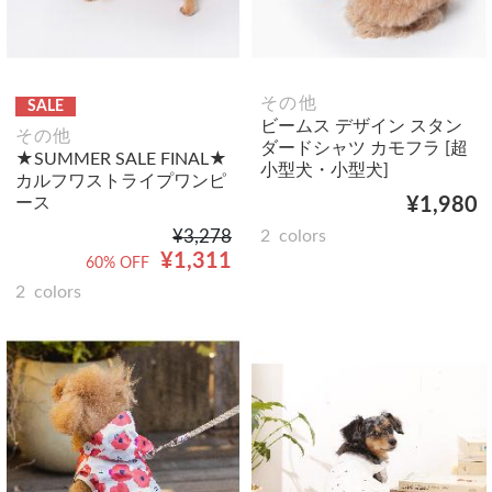
その他
SALE
ビームス デザイン スタン
その他
ダードシャツ カモフラ [超
★SUMMER SALE FINAL★
小型犬・小型犬]
カルフワストライプワンピ
ース
¥1,980
¥3,278
2
colors
¥1,311
60% OFF
2
colors