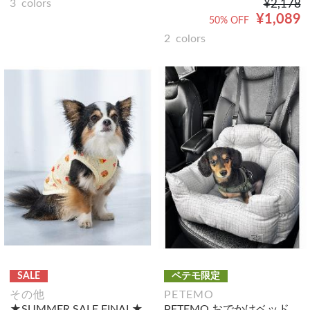
¥2,178
3
colors
¥1,089
50% OFF
2
colors
SALE
ペテモ限定
その他
PETEMO
★SUMMER SALE FINAL★
PETEMO おでかけベッド