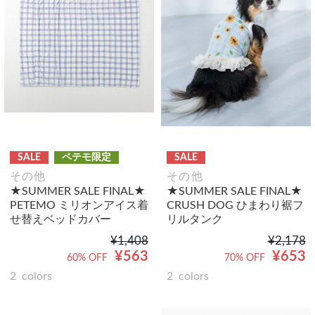
SALE
ペテモ限定
SALE
その他
その他
★SUMMER SALE FINAL★
★SUMMER SALE FINAL★
PETEMO ミリオンアイス着
CRUSH DOG ひまわり裾フ
せ替えベッドカバー
リルタンク
¥1,408
¥2,178
¥563
¥653
60% OFF
70% OFF
2
colors
2
colors