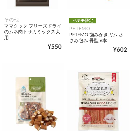
その他
ペテモ限定
ママクック フリーズドライ
PETEMO
のムネ肉トサカミックス犬
PETEMO 歯みがきガム さ
用
さみ包み 骨型 6本
¥550
¥602