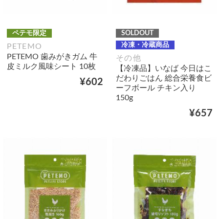
ペテモ限定
SOLDOUT
冷凍・冷蔵商品
PETEMO
PETEMO 歯みがきガム 牛
その他
皮ミルク風味シート 10枚
【冷凍品】いなば 今日はこ
だわりごはん 総合栄養食ビ
¥602
ーフボール チキン入り
150g
¥657