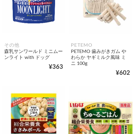
その他
PETEMO
森乳サンワールド ミニムー
PETEMO 歯みがきガム や
ンライト with ドッグ
わらか ヤギミルク風味 ミ
ニ 100g
¥363
¥602