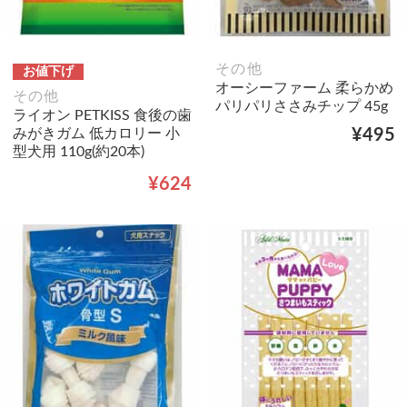
その他
お値下げ
オーシーファーム 柔らかめ
その他
パリパリささみチップ 45g
ライオン PETKISS 食後の歯
みがきガム 低カロリー 小
¥495
型犬用 110g(約20本)
¥624