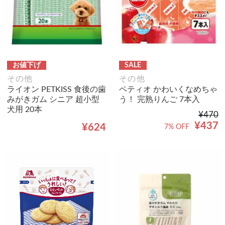
お値下げ
SALE
その他
その他
ライオン PETKISS 食後の歯
ペティオ かわいくなめちゃ
みがきガム シニア 超小型
う！ 完熟りんご 7本入
犬用 20本
¥470
¥437
¥624
7% OFF