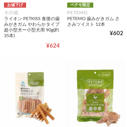
お値下げ
ペテモ限定
その他
PETEMO
ライオン PETKISS 食後の歯
PETEMO 歯みがきガム さ
みがきガム やわらかタイプ
さみツイスト 12本
超小型犬ー小型犬用 90g(約
¥602
35本)
¥624