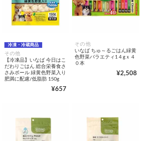
その他
冷凍・冷蔵商品
いなば ちゅ～るごはん緑黄
その他
色野菜バラエティ1４gｘ４
【冷凍品】いなば 今日はこ
０本
だわりごはん 総合栄養食さ
さみボール 緑黄色野菜入り
¥2,508
肥満に配慮/低脂肪 150g
¥657