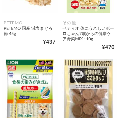
PETEMO
その他
PETEMO 国産 減塩まぐろ
ペティオ 体にうれしいボー
節 45g
ロちゃん7歳からの健康ケ
ア野菜MIX 110g
¥437
¥470