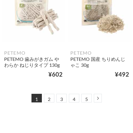
PETEMO
PETEMO
PETEMO 歯みがきガム や
PETEMO 国産 ちりめんじ
わらか ねじりタイプ 130g
ゃこ 30g
¥602
¥492
Next
1
2
3
4
5