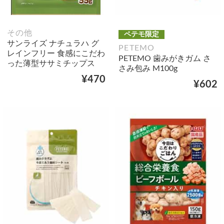
その他
ペテモ限定
サンライズ ナチュラハ グ
PETEMO
レインフリー 食感にこだわ
PETEMO 歯みがきガム さ
った薄型ササミチップス
さみ包み M100g
¥470
¥602