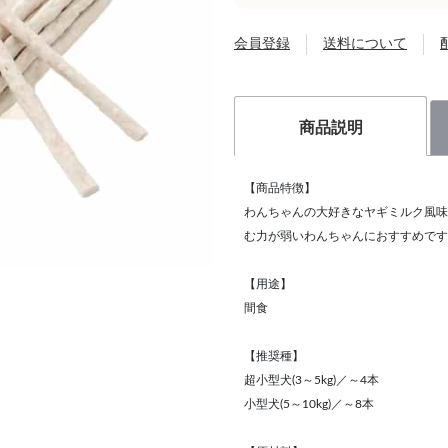
会員登録
送料について
商品説明
【商品特徴】
わんちゃんの大好きなヤギミルク風味
む力が弱いわんちゃんにおすすめです
【用途】
間食
【推奨種】
超小型犬(3～5kg)／～4本
小型犬(5～10kg)／～8本