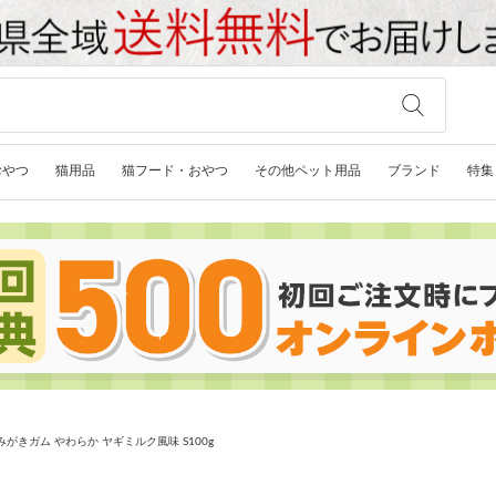
おやつ
猫用品
猫フード・おやつ
その他ペット用品
ブランド
特集
歯みがきガム やわらか ヤギミルク風味 S100g