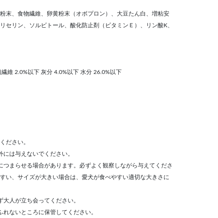
粉末、食物繊維、卵黄粉末（オボプロン）、大豆たん白、増粘安
リセリン、ソルビトール、酸化防止剤（ビタミンＥ）、リン酸K、
繊維 2.0%以下 灰分 4.0%以下 水分 26.0%以下
ください。
外には与えないでください。
につまらせる場合があります。必ずよく観察しながら与えてくださ
すい、サイズが大きい場合は、愛犬が食べやすい適切な大きさに
ず大人が立ち会ってください。
ふれないところに保管してください。