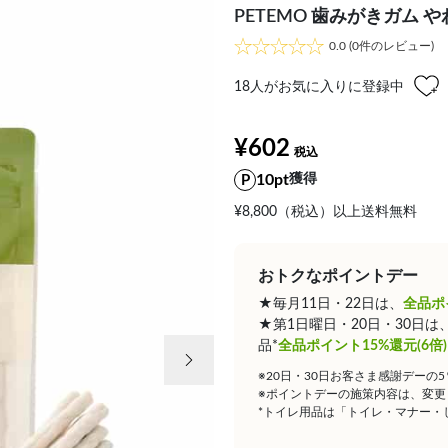
PETEMO 歯みがきガム や
0.0
(0件のレビュー)
18
人がお気に入りに登録中
¥602
10pt
獲得
¥8,800（税込）以上送料無料
おトクなポイントデー
★毎月11日・22日は、
全品ポ
★第1日曜日・20日・30日
次の画像
品*
全品ポイント15%還元(6倍)
※20日・30日お客さま感謝デーの
※ポイントデーの施策内容は、変更
*トイレ用品は「トイレ・マナー・