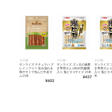
その他
その他
その他
サンライズ ナチュラハ グ
サンライズ ゴン太の歯磨
サンライズ 
レインフリー 旨み溢れる
き専用ガム L8020乳酸菌
き専用ガム L
鶏ササミで包んだ牛皮ガ
入り 鬼ピカ Sサイズ 25本
入り 鬼ピカ 
ム15本
本
¥437
¥602