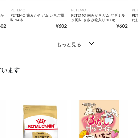
PETEMO
PETEMO
PE
らか
PETEMO 歯みがきガム いちご風
PETEMO 歯みがきガム ヤギミル
PE
味 14本
ク風味 ささみ粒入り 100g
ねじ
602
¥602
¥602
もっと見る
ています