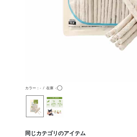
カラー：-
/
在庫
-:◯
同じカテゴリのアイテム