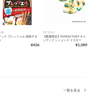
の他
PETEMO
マック プレッツェル 国産チキ
【数量限定】POPFACTORY キャ
味
ンディクッション２ イエロー
¥426
¥1,089
一覧を見る