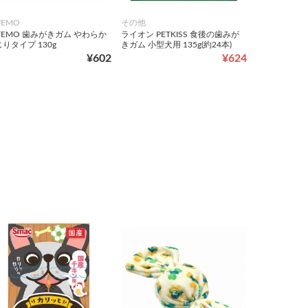
TEMO
その他
TEMO 歯みがきガム やわらか
ライオン PETKISS 食後の歯みが
りタイプ 130g
きガム 小型犬用 135g(約24本)
¥602
¥624