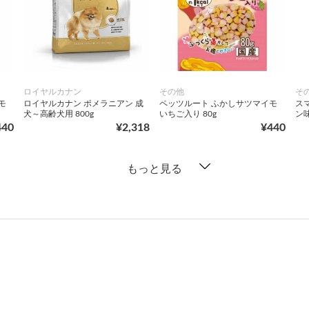
ロイヤルカナン
その他
そ
モ
ロイヤルカナン ポメラニアン 成
ペッツルート ふかしサツマイモ
ス
犬～高齢犬用 800g
いちご入り 80g
ン
440
¥2,318
¥440
もっと見る