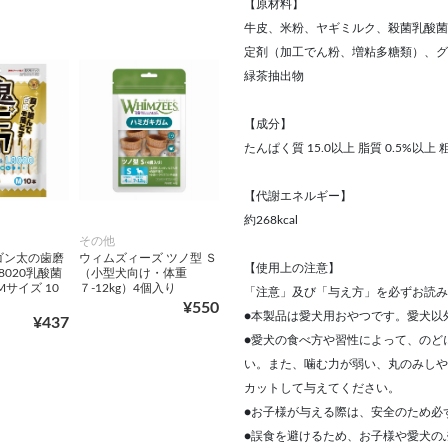
【原材料】
牛皮、米粉、ヤギミルク、殺菌乳酸菌
定剤（加工でん粉、増粘多糖類）、グ
緑茶抽出物
【成分】
たんぱく質 15.0以上 脂質 0.5%以上 粗
【代謝エネルギー】
約268kcal
その他
ゴン太の歯磨
ウィムズィーズ ツノ型 Ｓ
【使用上の注意】
8020乳酸菌
（小型犬向け・体重
Mサイズ 10
７-12kg）4個入り
「注意」及び「与え方」を必ずお読み
¥550
●本製品は愛犬用おやつです。愛犬以
¥437
●愛犬の食べ方や習性によって、のど
い。また、噛む力が弱い、丸のみしや
カットして与えてください。
●お子様が与える際は、安全のため必
●誤食を避けるため、お子様や愛犬の