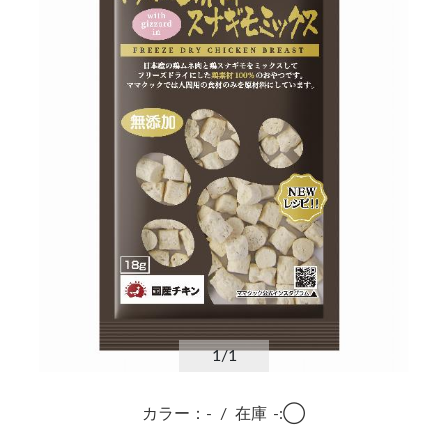
1
/1
カラー：-
/
在庫
-:◯