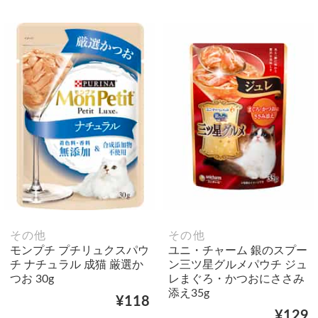
その他
その他
モンプチ プチリュクスパウ
ユニ・チャーム 銀のスプー
チ ナチュラル 成猫 厳選か
ン三ツ星グルメパウチ ジュ
つお 30g
レまぐろ・かつおにささみ
添え35g
¥118
¥129