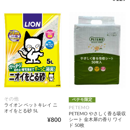
その他
ペテモ限定
ライオン ペットキレイ ニ
PETEMO
オイをとる砂 5L
PETEMO やさしく香る吸収
シート 金木犀の香り ワイ
¥800
ド 50枚