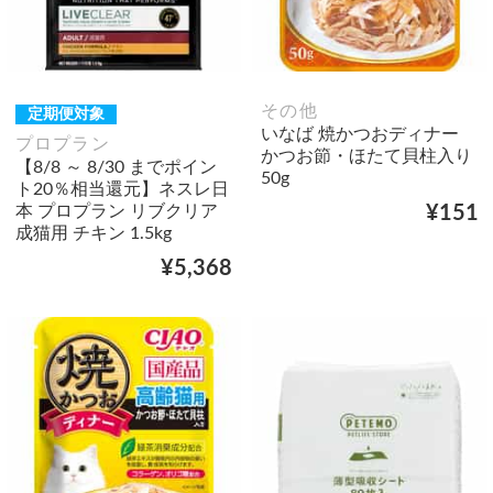
その他
定期便対象
いなば 焼かつおディナー
プロプラン
かつお節・ほたて貝柱入り
【8/8 ～ 8/30 までポイン
50g
ト20％相当還元】ネスレ日
本 プロプラン リブクリア
¥151
成猫用 チキン 1.5kg
¥5,368