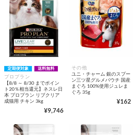
その他
定期便対象
送料無料
ユニ・チャーム 銀のスプー
プロプラン
ン三ツ星グルメパウチ 国産
【8/8 ～ 8/30 までポイン
まぐろ 100%使用ジュレま
ト20％相当還元】ネスレ日
ぐろ 35g
本 プロプラン リブクリア
成猫用 チキン 3kg
¥162
¥9,746