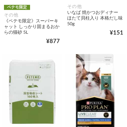
その他
ペテモ限定
いなば 焼かつおディナー
その他
ほたて貝柱入り 本格だし味
《ペテモ限定》スーパーキ
50g
ャット しっかり固まるおか
らの猫砂 5L
¥151
¥877