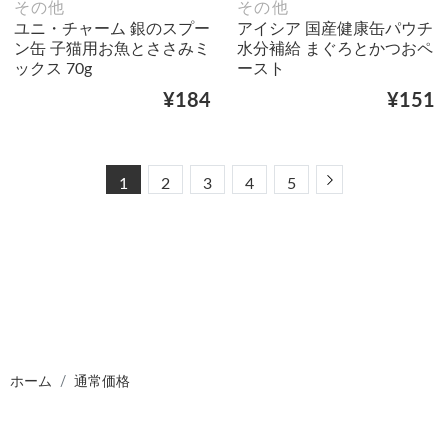
その他
その他
ユニ・チャーム 銀のスプー
アイシア 国産健康缶パウチ
ン缶 子猫用お魚とささみミ
水分補給 まぐろとかつおペ
ックス 70g
ースト
¥184
¥151
Next
1
2
3
4
5
ホーム
通常価格