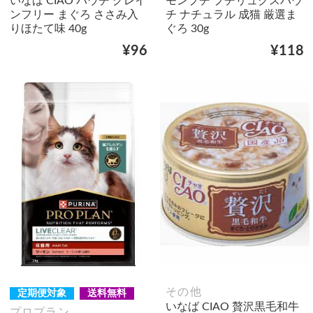
いなば CIAO パウチ グレイ
モンプチ プチリュクスパウ
ンフリー まぐろ ささみ入
チ ナチュラル 成猫 厳選ま
りほたて味 40g
ぐろ 30g
¥96
¥118
その他
定期便対象
送料無料
いなば CIAO 贅沢黒毛和牛
プロプラン