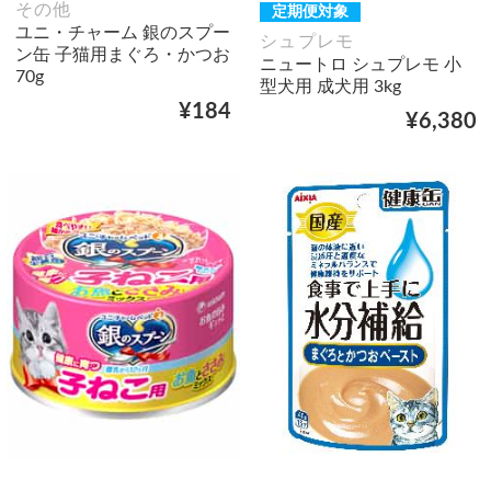
その他
定期便対象
ユニ・チャーム 銀のスプー
シュプレモ
ン缶 子猫用まぐろ・かつお
ニュートロ シュプレモ 小
70g
型犬用 成犬用 3kg
¥184
¥6,380