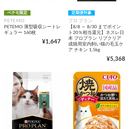
ペテモ限定
定期便対象
PETEMO
プロプラン
PETEMO 薄型吸収シートレ
【8/8 ～ 8/30 までポイン
ギュラー 160枚
ト20％相当還元】ネスレ日
本 プロプラン リブクリア
¥1,647
成猫用室内飼い猫の毛玉ケ
ア チキン 1.5kg
¥5,368