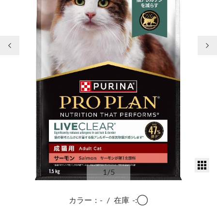
前の画像
次
サ
1
/5
カラー：-
/
在庫
-:◯