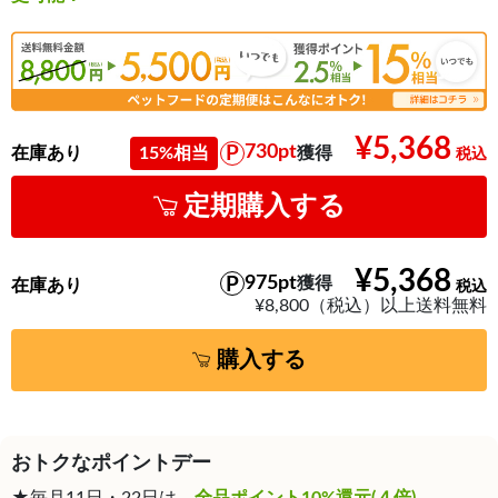
¥5,368
730pt
在庫あり
15%相当
獲得
定期購入する
¥5,368
975pt
獲得
在庫あり
¥8,800（税込）以上送料無料
購入する
おトクなポイントデー
★毎月11日・22日は、
全品ポイント10%還元(４倍)