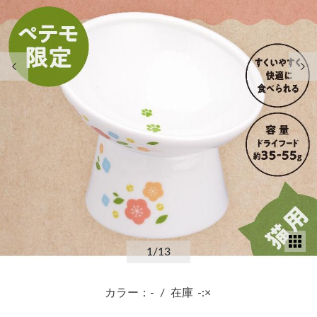
前の画像
次
サ
1
/13
カラー：-
/
在庫
-:×