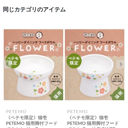
同じカテゴリのアイテム
前の画像
次
PETEMO
PETEMO
《ペテモ限定》猫壱
《ペテモ限定》猫壱
PETEMO 猫用脚付フード
PETEMO 猫用脚付フード