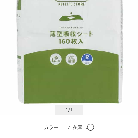
1
/1
カラー：-
/
在庫
-:◯