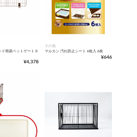
その他
ンド簡易ペットゲート９
マルカン 汚れ防止シート 6枚入 6枚
¥646
¥4,378