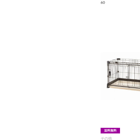
60
小動物・鳥用品
その他用品（魚・爬虫類・両
生類）
送料無料
その他