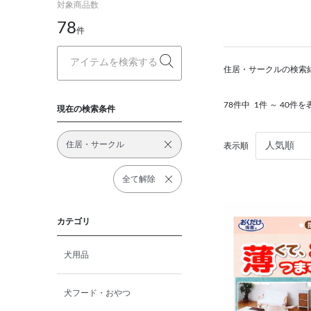
対象商品数
78
件
住居・サークルの検索
78件中
1件 ～ 40件を
現在の検索条件
住居・サークル
表示順
全て解除
カテゴリ
犬用品
犬フード・おやつ