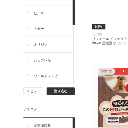
犬プレミアムフード（ドラ
イ・ウェット）
ヒルズ
犬ドライフード
NEW
アカナ
その他
犬ウェットフード
リッチェル インテリ
90-60 屋根面 ホワイト
オリジン
犬おやつ
シュプレモ
犬サプリ・ミルク・栄養補給
ワイルドレシピ
猫用品
リセット
絞り込む
ナチュラルチョイス
猫おもちゃ・またたび・爪と
ぎ
ウェルネス
アイコン
食器・給水器・哺乳器
アーテミス
定期便対象