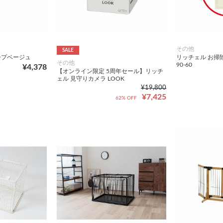
その他
SALE
ロープベージュ
リッチェル お掃
その他
90-60
¥4,378
【オンライン限定 5周年セール】リッチ
ェル 見守りカメラ LOOK
¥19,800
¥7,425
62% OFF