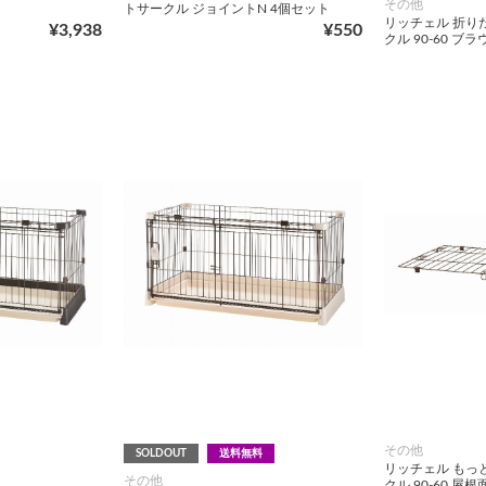
その他
トサークル ジョイントN 4個セット
リッチェル 折り
¥3,938
¥550
クル 90-60 ブラ
その他
SOLDOUT
送料無料
リッチェル もっ
その他
クル 90-60 屋根