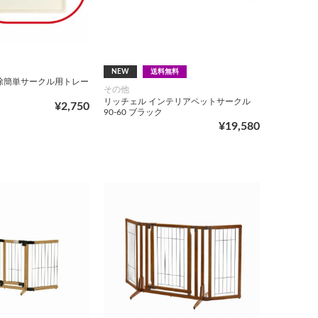
NEW
送料無料
除簡単サークル用トレー
その他
リッチェル インテリアペットサークル
¥2,750
90‐60 ブラック
¥19,580