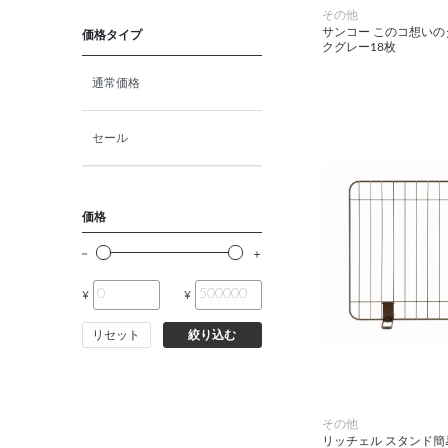
猫プレミアムフード（ドラ
その他
イ・ウェット）
サンコー このコ想いの
価格タイプ
クグレー18枚
猫ドライフード
通常価格
猫ウェットフード
セール
猫おやつ
価格
猫サプリ・ミルク・栄養補給
¥
¥
その他ペット用品
リセット
絞り込む
小動物・鳥フード
その他フード（魚・爬虫類・
その他
両生類）
リッチェル スタンド