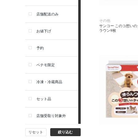
お手入れ・除菌消臭
セレクトバランス
店舗配送のみ
その他
サンコー このコ想いの
トイレ・マナー・しつけ
リガロ
ラウン9枚
お値下げ
住居・タワー・ケージ
ソルビダ
予約
カート・キャリーバッグ
フィジカライフ
ペテモ限定
ウェア・ベッド・シーズン用
冷凍・冷蔵商品
品
セット品
首輪・ハーネス(胴輪)・リー
ド
店舗受取り対象外
猫フード・おやつ
リセット
絞り込む