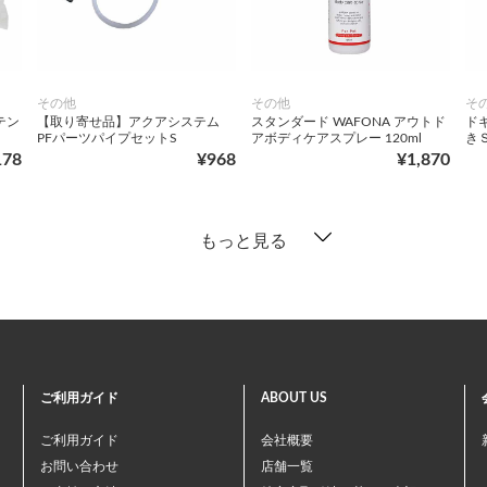
その他
その他
そ
テン
【取り寄せ品】アクアシステム
スタンダード WAFONA アウトド
ド
PFパーツパイプセットS
アボディケアスプレー 120ml
き
178
¥968
¥1,870
もっと見る
ご利用ガイド
ABOUT US
ご利用ガイド
会社概要
お問い合わせ
店舗一覧