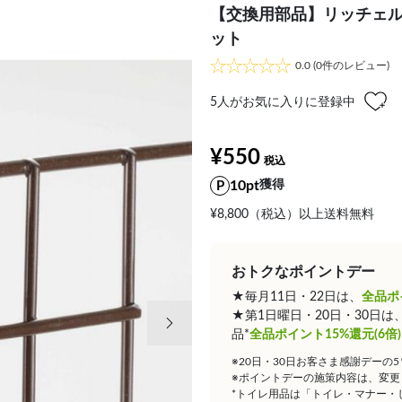
【交換用部品】リッチェル 
ット
0.0
(0件のレビュー)
5
人がお気に入りに登録中
¥550
10pt
獲得
¥8,800（税込）以上送料無料
おトクなポイントデー
★毎月11日・22日は、
全品ポ
次の画像
★第1日曜日・20日・30日
品*
全品ポイント15%還元(6倍)
※20日・30日お客さま感謝デーの
※ポイントデーの施策内容は、変更
*トイレ用品は「トイレ・マナー・