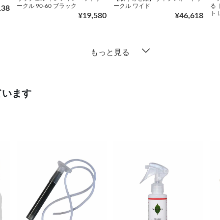
ークル 90‐60 ブラック
ークル ワイド
る
138
ト
¥19,580
¥46,618
もっと見る
ています