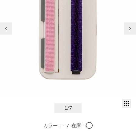
前の画像
次
サ
1
/7
カラー：-
/
在庫
-:◯