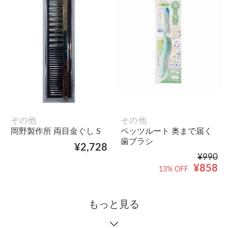
その他
その他
岡野製作所 両目金ぐし S
ペッツルート 奥まで届く
歯ブラシ
¥2,728
¥990
¥858
13% OFF
もっと見る