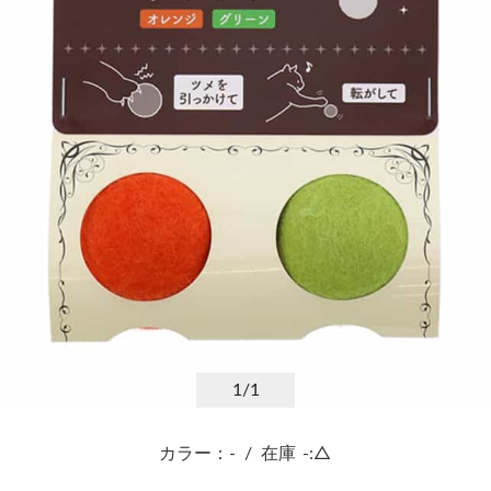
1
/1
カラー：-
/
在庫
-:△