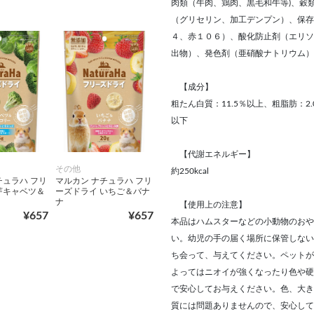
肉類（牛肉、鶏肉、黒毛和牛等)、穀
（グリセリン、加工デンプン）、保存
４、赤１０６）、酸化防止剤（エリソ
出物）、発色剤（亜硝酸ナトリウム）
【成分】
粗たん白質：11.5％以上、粗脂肪：2.
以下
【代謝エネルギー】
その他
約250kcal
チュラハ フリ
マルカン ナチュラハ フリ
芽キャベツ＆
ーズドライ いちご＆バナ
ー
ナ
【使用上の注意】
¥657
¥657
本品はハムスターなどの小動物のおや
い。幼児の手の届く場所に保管しない
ち会って、与えてください。ペットが
よってはニオイが強くなったり色や硬
で安心してお与えください。色、大き
質には問題ありませんので、安心して