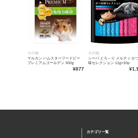
その他
その他
マルカン ハムスターフードビー
シーバ とろ～り メルティ か
プレミアムゴールデン 300g
味セレクション 12g×20p
¥877
¥1,
カテゴリ一覧