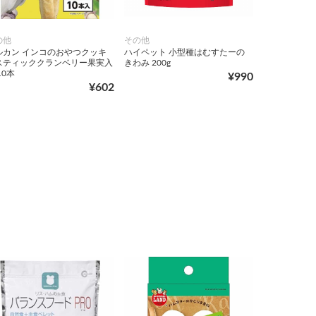
の他
その他
ルカン インコのおやつクッキ
ハイペット 小型種はむすたーの
スティッククランベリー果実入
きわみ 200g
10本
¥990
¥602