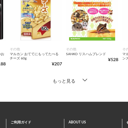
その他
その他
そ
つお
マルカン おててにもってたべる
SANKO リスハムブレンド
マ
チーズ 60g
ンス
¥528
188
¥207
もっと見る
ご利用ガイド
ABOUT US