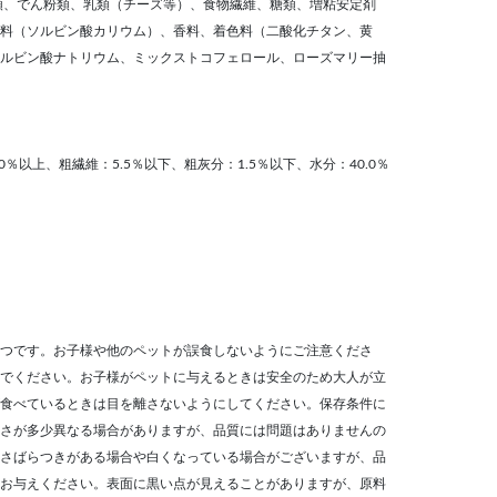
類、でん粉類、乳類（チーズ等）、食物繊維、糖類、増粘安定剤
料（ソルビン酸カリウム）、香料、着色料（二酸化チタン、黄
ルビン酸ナトリウム、ミックストコフェロール、ローズマリー抽
0％以上、粗繊維：5.5％以下、粗灰分：1.5％以下、水分：40.0％
つです。お子様や他のペットが誤食しないようにご注意くださ
でください。お子様がペットに与えるときは安全のため大人が立
食べているときは目を離さないようにしてください。保存条件に
さが多少異なる場合がありますが、品質には問題はありませんの
さばらつきがある場合や白くなっている場合がございますが、品
お与えください。表面に黒い点が見えることがありますが、原料