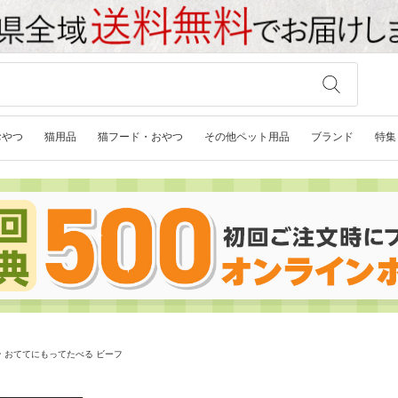
おやつ
猫用品
猫フード・おやつ
その他ペット用品
ブランド
特集
 おててにもってたべる ビーフ