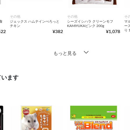
その他
その他
そ
食
ジェックス ハムテインぺろっと
シーズイシハラ クリーンモフ
マ
チキン
KAMIYUKAピンク 200g
ー
り 
522
¥382
¥1,078
もっと見る
ています