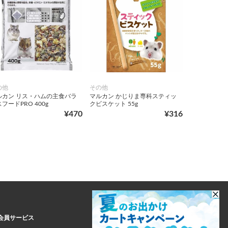
の他
その他
ルカン リス・ハムの主食バラ
マルカン かじりま専科スティッ
フードPRO 400g
クビスケット 55g
¥470
¥316
会員サービス