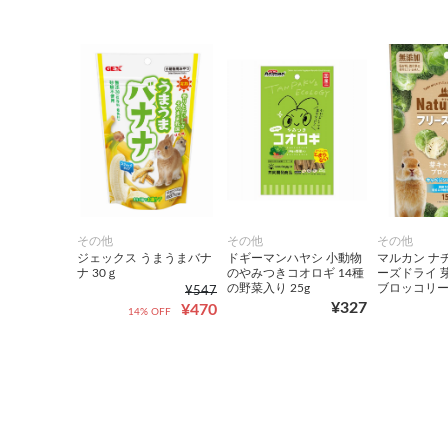
その他
その他
その他
ジェックス うまうまバナ
ドギーマンハヤシ 小動物
マルカン ナ
ナ 30ｇ
のやみつきコオロギ 14種
ーズドライ 
の野菜入り 25g
ブロッコリ
¥547
¥327
¥470
14% OFF