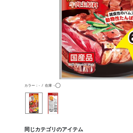
カラー：-
/
在庫
-:◯
同じカテゴリのアイテム