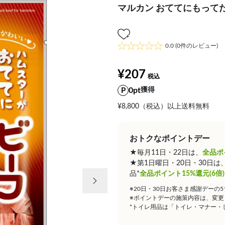
マルカン おててにもって
0.0
(0件のレビュー)
¥207
0pt
獲得
¥8,800（税込）以上送料無料
おトクなポイントデー
★毎月11日・22日は、
全品ポ
★第1日曜日・20日・30日
次の画像
品*
全品ポイント15%還元(6倍)
※20日・30日お客さま感謝デーの
※ポイントデーの施策内容は、変更
*トイレ用品は「トイレ・マナー・