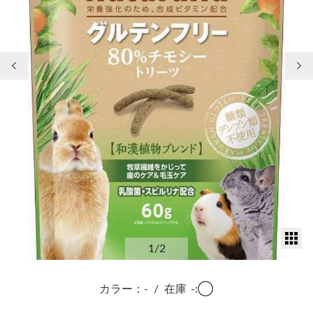
前の画像
次
サ
1
/2
カラー：-
/
在庫
-:◯