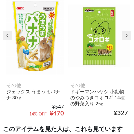
前の画像
次
その他
その他
ジェックス うまうまバナ
ドギーマンハヤシ 小動物
ナ 30ｇ
のやみつきコオロギ 14種
の野菜入り 25g
¥547
¥327
¥470
14% OFF
このアイテムを見た人は、これも見ています