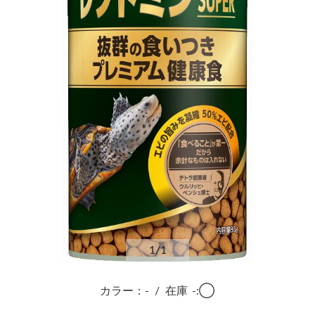
1
/1
カラー：-
/
在庫
-:◯