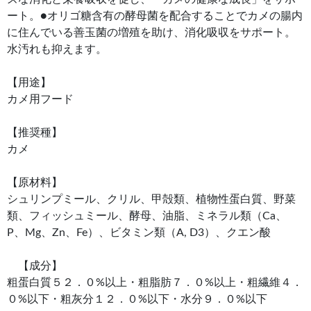
ート。●オリゴ糖含有の酵母菌を配合することでカメの腸内
に住んでいる善玉菌の増殖を助け、消化吸収をサポート。
水汚れも抑えます。
【用途】
カメ用フード
【推奨種】
カメ
【原材料】
シュリンプミール、クリル、甲殻類、植物性蛋白質、野菜
類、フィッシュミール、酵母、油脂、ミネラル類（Ca、
P、Mg、Zn、Fe）、ビタミン類（A, D3）、クエン酸
【成分】
粗蛋白質５２．０%以上・粗脂肪７．０%以上・粗繊維４．
０%以下・粗灰分１２．０%以下・水分９．０%以下