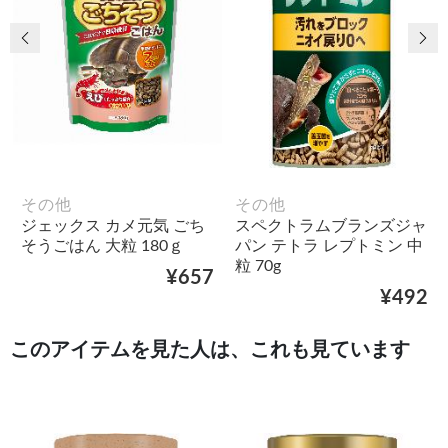
前の画像
次
その他
その他
ジェックス カメ元気 ごち
スペクトラムブランズジャ
そうごはん 大粒 180ｇ
パン テトラ レプトミン 中
粒 70g
¥657
¥492
このアイテムを見た人は、これも見ています