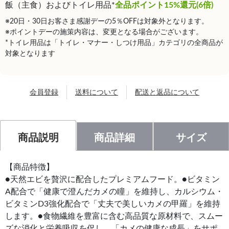
飯（主食）およびトイレ用品*
全品ポイント15%還元(6倍)
※20日・30日お客さま感謝デーの5％OFFは対象外となります。
※ポイントデーの施策内容は、変更となる場合がございます。
*トイレ用品は「トイレ・マナー・しつけ用品」カテゴリの全商品が
対象となります
会員登録
送料について
配送と返品について
商品説明
商品詳細
サイズ
【商品特徴】
●天然エビを贅沢に配合したプレミアムフード。●ビタミン
A配合で「健康で澄んだカメの瞳」を維持し、カルシウム・
ビタミンD3強化配合で「丈夫で美しいカメの甲羅」を維持
します。●食物繊維を豊富に含む高品質な原材料で、スムー
ズな消化と栄養吸収を促し、「カメの健康な成長」をサポ