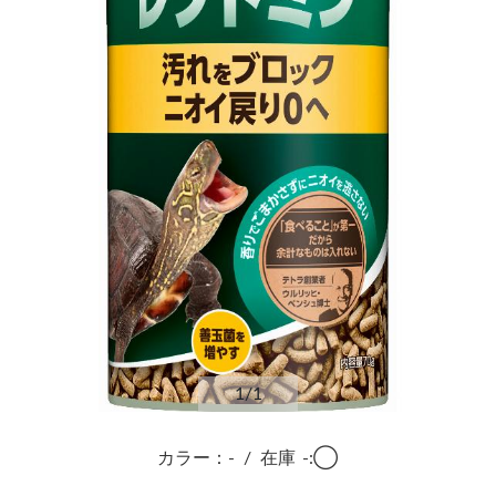
1
/1
カラー：-
/
在庫
-:◯