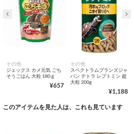
前の画像
次
その他
その他
ジェックス カメ元気 ごち
スペクトラムブランズジャ
そうごはん 大粒 180ｇ
パン テトラ レプトミン 超
大粒 200g
¥657
¥1,188
このアイテムを見た人は、これも見ています