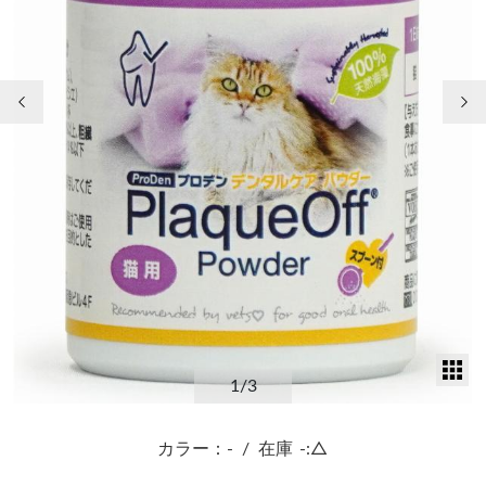
前の画像
次
サ
1
/3
カラー：-
/
在庫
-:△