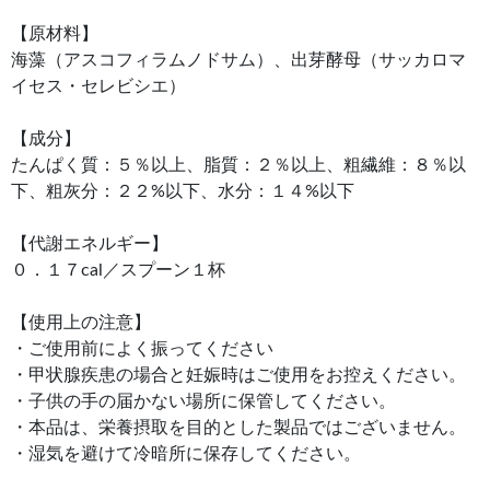
【原材料】
海藻（アスコフィラムノドサム）、出芽酵母（サッカロマ
イセス・セレビシエ）
【成分】
たんぱく質：５％以上、脂質：２％以上、粗繊維：８％以
下、粗灰分：２２%以下、水分：１４%以下
【代謝エネルギー】
０．１７cal／スプーン１杯
【使用上の注意】
・ご使用前によく振ってください
・甲状腺疾患の場合と妊娠時はご使用をお控えください。
・子供の手の届かない場所に保管してください。
・本品は、栄養摂取を目的とした製品ではございません。
・湿気を避けて冷暗所に保存してください。