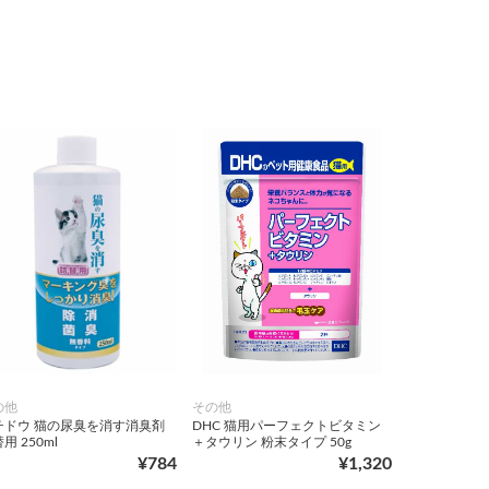
の他
その他
チドウ 猫の尿臭を消す消臭剤
DHC 猫用パーフェクトビタミン
用 250ml
＋タウリン 粉末タイプ 50g
¥784
¥1,320