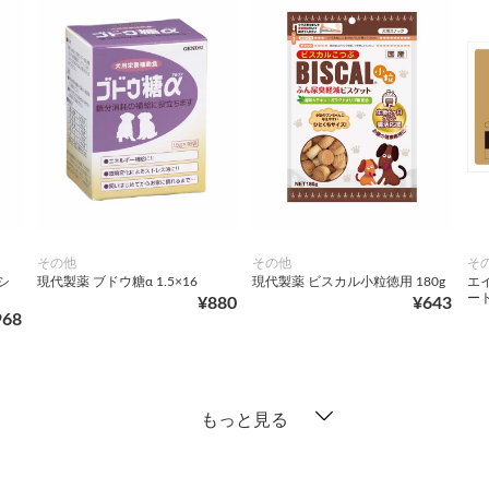
その他
その他
そ
シ
現代製薬 ブドウ糖α 1.5×16
現代製薬 ビスカル小粒徳用 180g
エ
ー
¥880
¥643
968
もっと見る