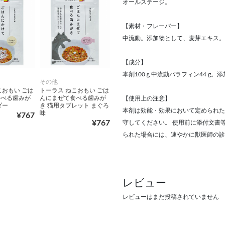
オールステージ。
【素材・フレーバー】
中流動。添加物として、麦芽エキス。
【成分】
本剤100ｇ中流動パラフィン44 g
その他
こおもい ごは
トーラス ねこおもい ごは
食べる歯みが
んにまぜて食べる歯みが
【使用上の注意】
ダー
き 猫用タブレット まぐろ
本剤は効能・効果において定められた
味
¥767
¥767
守してください。 使用前に添付文書
られた場合には、速やかに獣医師の診
レビュー
レビューはまだ投稿されていません