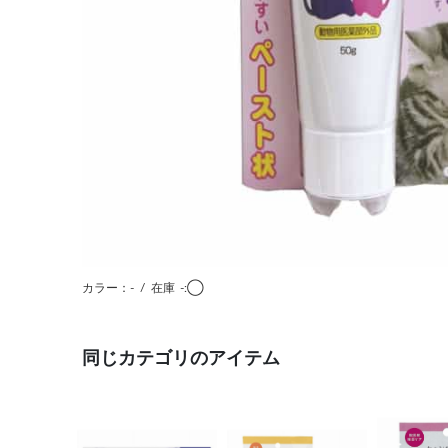
カラー：-
/
在庫
-:◯
同じカテゴリのアイテム