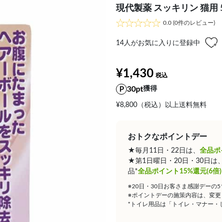
現代製薬 スッキリン 猫用 5
0.0
(0件のレビュー)
14
人がお気に入りに登録中
¥1,430
30pt
獲得
¥8,800（税込）以上送料無料
おトクなポイントデー
★毎月11日・22日は、
全品ポ
★第1日曜日・20日・30日
品*
全品ポイント15%還元(6倍)
※20日・30日お客さま感謝デーの
※ポイントデーの施策内容は、変更
*トイレ用品は「トイレ・マナー・