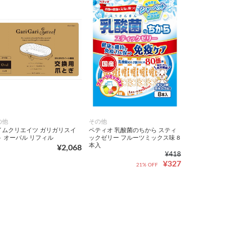
の他
その他
イムクリエイツ ガリガリスイ
ペティオ 乳酸菌のちから スティ
ト オーバル リフィル
ックゼリー フルーツミックス味 8
本入
¥2,068
¥418
¥327
21% OFF