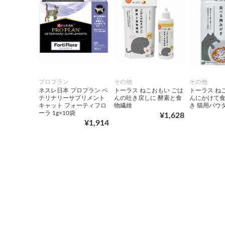
プロプラン
その他
その他
ネスレ日本 プロプラン ベ
トーラス ねこおもい ごは
トーラス ね
テリナリーサプリメント
んの吐き戻しに 酵素と食
んにかけて
キャット フォーティフロ
物繊維
き 猫用パウ
ーラ 1g×10袋
¥1,628
¥1,914