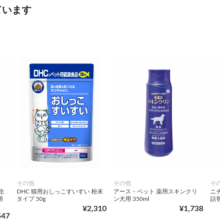
ています
その他
その他
そ
生
DHC 猫用おしっこすいすい 粉末
アース・ペット 薬用スキンクリ
ニ
用
タイプ 50g
ン犬用 350ml
詰替
¥2,310
¥1,738
547