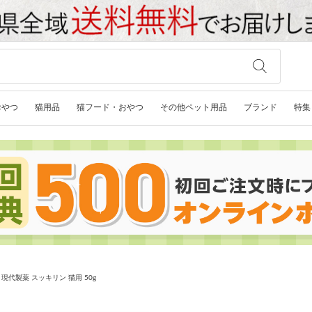
おやつ
猫用品
猫フード・おやつ
その他ペット用品
ブランド
特集
現代製薬 スッキリン 猫用 50g