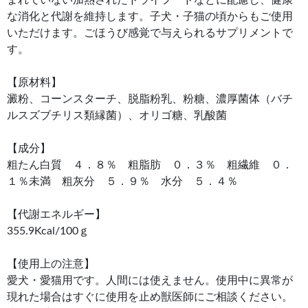
な消化と代謝を維持します。子犬・子猫の頃からもご使用
いただけます。ごほうび感覚で与えられるサプリメントで
す。
【原材料】
澱粉、コーンスターチ、脱脂粉乳、粉糖、濃厚菌体（バチ
ルスズブチリス類縁菌）、オリゴ糖、乳酸菌
【成分】
粗たん白質 ４．８％ 粗脂肪 ０．３％ 粗繊維 ０．
１％未満 粗灰分 ５．９％ 水分 ５．４％
【代謝エネルギー】
355.9Kcal/100ｇ
【使用上の注意】
愛犬・愛猫用です。人間には使えません。使用中に異常が
現れた場合はすぐに使用を止め獣医師にご相談ください。