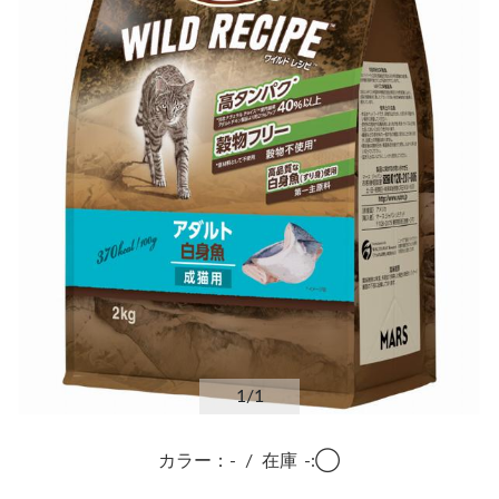
1
/1
カラー：-
/
在庫
-:◯