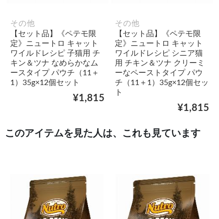
その他
その他
【セット品】《ペテモ限
【セット品】《ペテモ限
定》ニュートロ キャット
定》ニュートロ キャット
ワイルドレシピ 子猫用 チ
ワイルドレシピ シニア猫
キン＆ツナ なめらかなム
用 チキン＆ツナ クリーミ
ースタイプ パウチ（11＋
ーなペーストタイプ パウ
1）35g×12個セット
チ（11＋1）35g×12個セッ
ト
¥1,815
¥1,815
このアイテムを見た人は、これも見ています