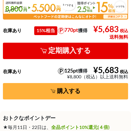
¥5,683
770pt
在庫あり
15%相当
獲得
送料無料
定期購入する
¥5,683
125pt
獲得
在庫あり
¥8,800（税込）以上送料無料
購入する
おトクなポイントデー
★毎月11日・22日は、
全品ポイント10%還元(４倍)