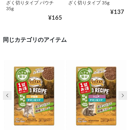
ざく切りタイプ パウチ
ざく切りタイプ 35g
35g
¥137
¥165
同じカテゴリのアイテム
前の画像
次