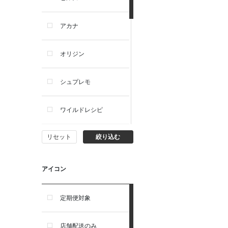
犬ドライフード
アカナ
犬ウェットフード
オリジン
犬おやつ
シュプレモ
犬サプリ・ミルク・栄養補給
ワイルドレシピ
猫用品
リセット
絞り込む
ナチュラルチョイス
猫おもちゃ・またたび・爪と
ぎ
ウェルネス
アイコン
食器・給水器・哺乳器
アーテミス
定期便対象
お手入れ・除菌消臭
セレクトバランス
店舗配送のみ