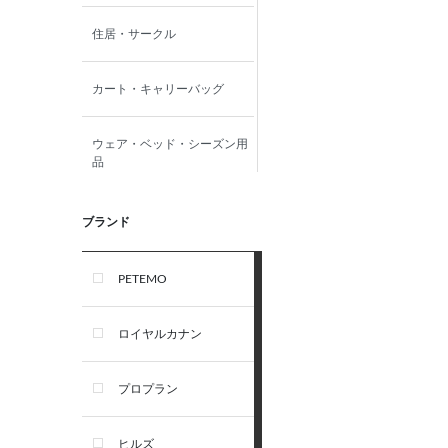
住居・サークル
カート・キャリーバッグ
ウェア・ベッド・シーズン用
品
首輪・ハーネス(胴輪)・リー
ブランド
ド
PETEMO
オーナー雑貨
ロイヤルカナン
犬フード・おやつ
プロプラン
犬プレミアムフード（ドラ
イ・ウェット）
ヒルズ