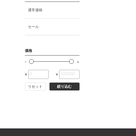
猫ドライフード
通常価格
猫ウェットフード
セール
猫おやつ
価格
猫サプリ・ミルク・栄養補給
¥
¥
その他ペット用品
リセット
絞り込む
小動物・鳥フード
その他フード（魚・爬虫類・
両生類）
小動物・鳥用品