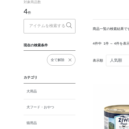
対象商品数
4
件
商品一覧の検索結果で
4件中
1件 ～ 4件を表
現在の検索条件
全て解除
表示順
カテゴリ
犬用品
犬フード・おやつ
猫用品