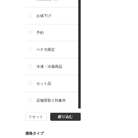
トイレ・マナー・しつけ
リガロ
お値下げ
住居・タワー・ケージ
ソルビダ
予約
カート・キャリーバッグ
フィジカライフ
ペテモ限定
ウェア・ベッド・シーズン用
冷凍・冷蔵商品
品
セット品
首輪・ハーネス(胴輪)・リー
ド
店舗受取り対象外
猫フード・おやつ
リセット
絞り込む
猫プレミアムフード（ドラ
イ・ウェット）
価格タイプ