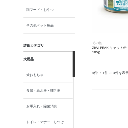
猫フード・おやつ
その他ペット用品
その他
詳細カテゴリ
ZIWI PEAK キャッ
185g
犬用品
4件中
1件 ～ 4件を表
犬おもちゃ
食器・給水器・哺乳器
お手入れ・除菌消臭
トイレ・マナー・しつけ