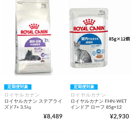
定期便対象
定期便対象
ロイヤルカナン
ロイヤルカナン
ロイヤルカナン ステアライ
ロイヤルカナン FHN-WET
ズド7+ 3.5㎏
インドア ローフ 85g×12
¥8,489
¥2,930