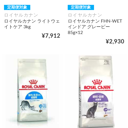
定期便対象
定期便対象
ロイヤルカナン
ロイヤルカナン
ロイヤルカナン ライトウェ
ロイヤルカナン FHN-WET
イトケア 3kg
インドア グレービー
85g×12
¥7,912
¥2,930