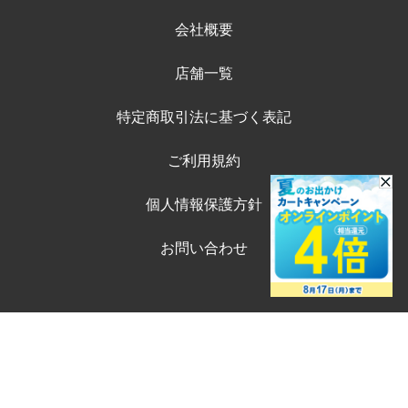
会社概要
店舗一覧
特定商取引法に基づく表記
ご利用規約
個人情報保護方針
お問い合わせ
©ペテモオンラインストア
Copyright (c) AEONPET Co., Ltd. All Rights Reserved.