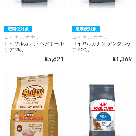
定期便対象
定期便対象
ロイヤルカナン
ロイヤルカナン
ロイヤルカナン ヘアボール
ロイヤルカナン デンタルケ
ケア 2kg
ア 400g
¥5,621
¥1,369