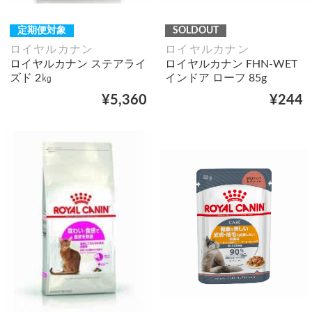
定期便対象
SOLDOUT
ロイヤルカナン
ロイヤルカナン
ロイヤルカナン ステアライ
ロイヤルカナン FHN-WET
ズド 2㎏
インドア ローフ 85g
¥5,360
¥244