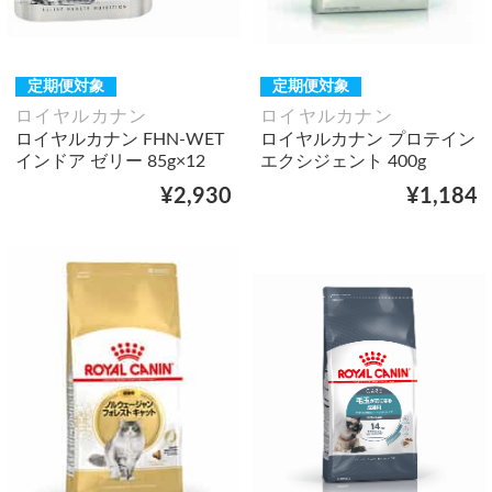
定期便対象
定期便対象
ロイヤルカナン
ロイヤルカナン
ロイヤルカナン FHN-WET
ロイヤルカナン プロテイン
インドア ゼリー 85g×12
エクシジェント 400g
¥2,930
¥1,184