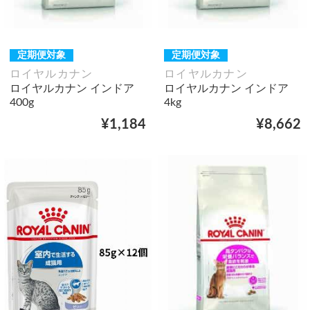
定期便対象
定期便対象
ロイヤルカナン
ロイヤルカナン
ロイヤルカナン インドア
ロイヤルカナン インドア
400g
4kg
¥1,184
¥8,662