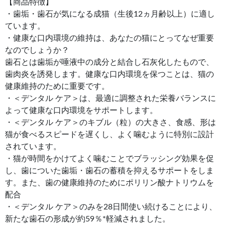
【商品特徴】
・歯垢・歯石が気になる成猫（生後12ヵ月齢以上）に適し
ています。
・健康な口内環境の維持は、あなたの猫にとってなぜ重要
なのでしょうか？
歯石とは歯垢が唾液中の成分と結合し石灰化したもので、
歯肉炎を誘発します。健康な口内環境を保つことは、猫の
健康維持のために重要です。
・＜デンタル ケア＞は、最適に調整された栄養バランスに
よって健康な口内環境をサポートします。
・＜デンタル ケア＞のキブル（粒）の大きさ、食感、形は
猫が食べるスピードを遅くし、よく噛むように特別に設計
されています。
・猫が時間をかけてよく噛むことでブラッシング効果を促
し、歯についた歯垢・歯石の蓄積を抑えるサポートをしま
す。また、歯の健康維持のためにポリリン酸ナトリウムを
配合
・＜デンタル ケア＞のみを28日間使い続けることにより、
新たな歯石の形成が約59％*軽減されました。