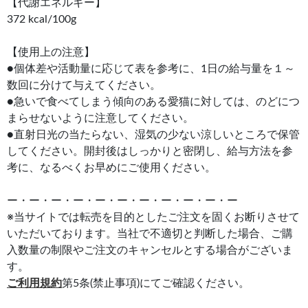
【代謝エネルギー】
372 kcal/100g
【使用上の注意】
●個体差や活動量に応じて表を参考に、1日の給与量を１～
数回に分けて与えてください。
●急いで食べてしまう傾向のある愛猫に対しては、のどにつ
まらせないように注意してください。
●直射日光の当たらない、湿気の少ない涼しいところで保管
してください。開封後はしっかりと密閉し、給与方法を参
考に、なるべくお早めにご使用ください。
ー・ー・ー・ー・ー・ー・ー・ー・ー・ー・ー
※当サイトでは転売を目的としたご注文を固くお断りさせて
いただいております。当社で不適切と判断した場合、ご購
入数量の制限やご注文のキャンセルとする場合がございま
す。
ご利用規約
第5条(禁止事項)にてご確認ください。