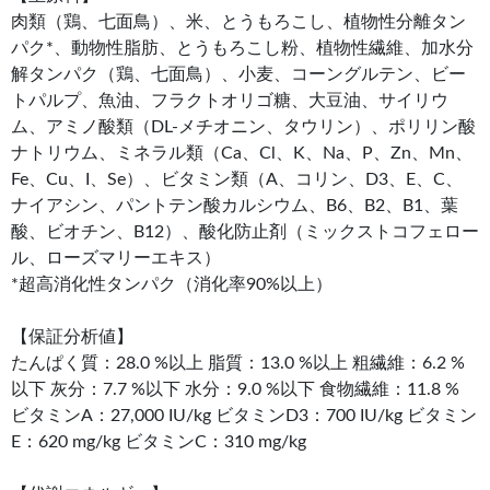
肉類（鶏、七面鳥）、米、とうもろこし、植物性分離タン
パク*、動物性脂肪、とうもろこし粉、植物性繊維、加水分
解タンパク（鶏、七面鳥）、小麦、コーングルテン、ビー
トパルプ、魚油、フラクトオリゴ糖、大豆油、サイリウ
ム、アミノ酸類（DL-メチオニン、タウリン）、ポリリン酸
ナトリウム、ミネラル類（Ca、Cl、K、Na、P、Zn、Mn、
Fe、Cu、I、Se）、ビタミン類（A、コリン、D3、E、C、
ナイアシン、パントテン酸カルシウム、B6、B2、B1、葉
酸、ビオチン、B12）、酸化防止剤（ミックストコフェロー
ル、ローズマリーエキス）
*超高消化性タンパク（消化率90%以上）
【保証分析値】
たんぱく質：28.0 %以上 脂質：13.0 %以上 粗繊維：6.2 %
以下 灰分：7.7 %以下 水分：9.0 %以下 食物繊維：11.8 %
ビタミンA：27,000 IU/kg ビタミンD3：700 IU/kg ビタミン
E：620 mg/kg ビタミンC：310 mg/kg