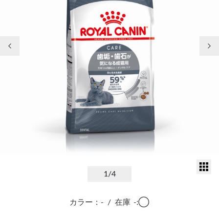
前の画像
次
サ
1
/4
カラー：-
/
在庫
-:◯