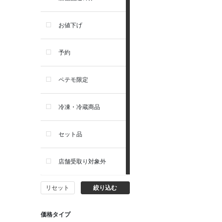
トイレ・マナー・しつけ
リガロ
お値下げ
住居・タワー・ケージ
ソルビダ
予約
カート・キャリーバッグ
フィジカライフ
ペテモ限定
ウェア・ベッド・シーズン用
冷凍・冷蔵商品
品
セット品
首輪・ハーネス(胴輪)・リー
ド
店舗受取り対象外
猫フード・おやつ
リセット
絞り込む
猫プレミアムフード（ドラ
イ・ウェット）
価格タイプ