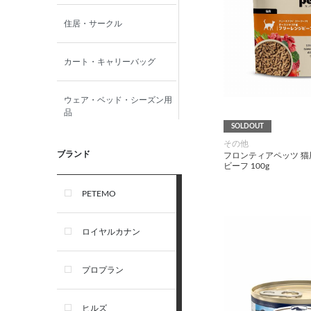
住居・サークル
カート・キャリーバッグ
ウェア・ベッド・シーズン用
品
SOLDOUT
その他
首輪・ハーネス(胴輪)・リー
ブランド
フロンティアペッツ 猫
ド
ビーフ 100g
PETEMO
オーナー雑貨
ロイヤルカナン
犬フード・おやつ
プロプラン
犬プレミアムフード（ドラ
イ・ウェット）
ヒルズ