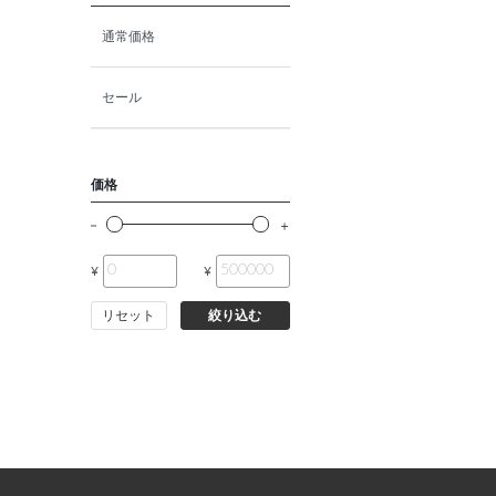
猫ドライフード
通常価格
猫ウェットフード
セール
猫おやつ
価格
猫サプリ・ミルク・栄養補給
¥
¥
その他ペット用品
リセット
絞り込む
小動物・鳥フード
その他フード（魚・爬虫類・
両生類）
小動物・鳥用品