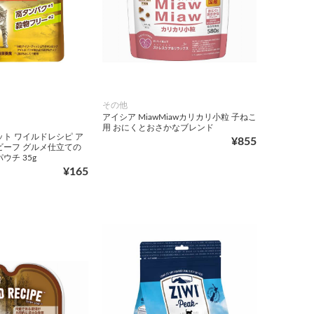
その他
アイシア MiawMiawカリカリ小粒 子ねこ
用 おにくとおさかなブレンド
ット ワイルドレシピ ア
¥855
ビーフ グルメ仕立ての
ウチ 35g
¥165