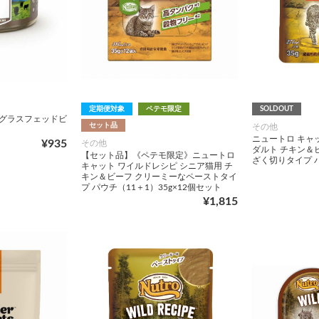
定期便対象
ペテモ限定
SOLDOUT
ト缶 グラスフェッドビ
セット品
その他
ニュートロ キャ
¥935
その他
ダルト チキン＆
【セット品】《ペテモ限定》ニュートロ
ざく切りタイプ パ
キャット ワイルドレシピ シニア猫用 チ
キン＆ビーフ クリーミーなペーストタイ
プ パウチ（11＋1）35g×12個セット
¥1,815