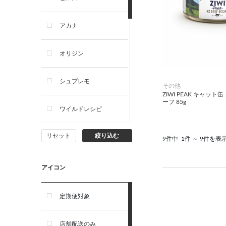
犬ドライフード
アカナ
犬ウェットフード
オリジン
犬おやつ
シュプレモ
その他
ZIWI PEAK キャッ
犬サプリ・ミルク・栄養補給
ーフ 85g
ワイルドレシピ
猫用品
リセット
絞り込む
ナチュラルチョイス
9件中
1件 ～ 9件を表
猫おもちゃ・またたび・爪と
ぎ
ウェルネス
アイコン
食器・給水器・哺乳器
アーテミス
定期便対象
お手入れ・除菌消臭
セレクトバランス
店舗配送のみ