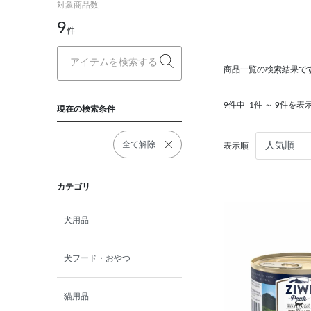
対象商品数
9
件
商品一覧の検索結果で
9件中
1件 ～ 9件を表
現在の検索条件
全て解除
表示順
カテゴリ
犬用品
犬フード・おやつ
猫用品