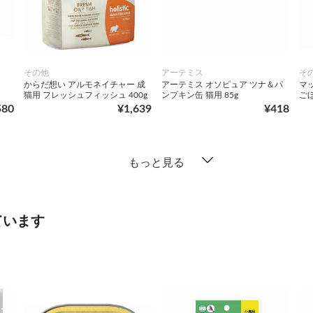
その他
アーテミス
そ
からだ想い アルモネイチャー 成
アーテミス オソピュア ツナ＆パ
マ
猫用 フレッシュフィッシュ 400g
ンプキン缶 猫用 85g
ご
580
¥1,639
¥418
もっと見る
ています