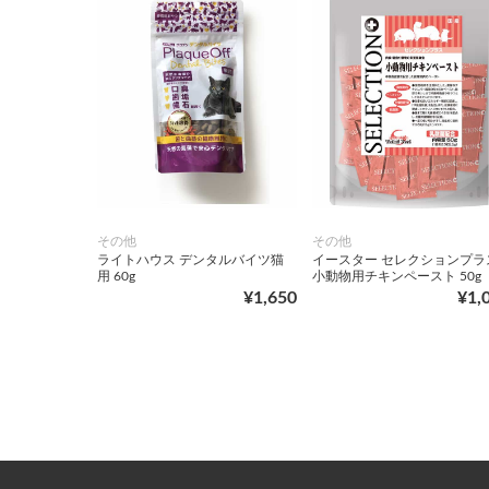
その他
その他
ライトハウス デンタルバイツ猫
イースター セレクションプラ
用 60g
小動物用チキンペースト 50g
¥1,650
¥1,