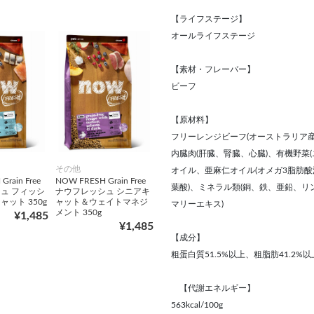
【ライフステージ】
オールライフステージ
【素材・フレーバー】
ビーフ
【原材料】
フリーレンジビーフ(オーストラリア
内臓肉(肝臓、腎臓、心臓)、有機野菜
その他
オイル、亜麻仁オイル(オメガ3脂肪酸源
rain Free
NOW FRESH Grain Free
葉酸)、ミネラル類(銅、鉄、亜鉛、
ュ フィッシ
ナウフレッシュ シニアキ
ット 350g
ャット＆ウェイトマネジ
マリーエキス)
メント 350g
¥1,485
¥1,485
【成分】
粗蛋白質51.5%以上、粗脂肪41.2%以
【代謝エネルギー】
563kcal/100g