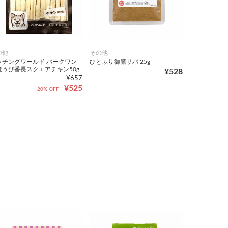
の他
その他
ッチングワールド バークワン
ひとふり御膳サバ 25g
ほうび番長スクエアチキン50g
¥528
¥657
¥525
20% OFF