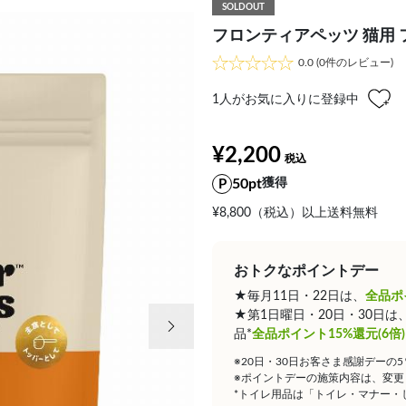
SOLDOUT
フロンティアペッツ 猫用 フ
0.0
(0件のレビュー)
1
人がお気に入りに登録中
¥2,200
50pt
獲得
¥8,800（税込）以上送料無料
おトクなポイントデー
★毎月11日・22日は、
全品ポ
次の画像
★第1日曜日・20日・30日
品*
全品ポイント15%還元(6倍)
※20日・30日お客さま感謝デーの
※ポイントデーの施策内容は、変更
*トイレ用品は「トイレ・マナー・