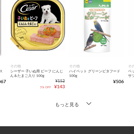
その他
その他
そ
ス
シーザー 子いぬ用 ビーフ にんじ
ハイペット グリーンビタフード
ペ
ん＆たまご入り 100g
100g
サツ
067
¥152
¥506
¥143
5% OFF
もっと見る