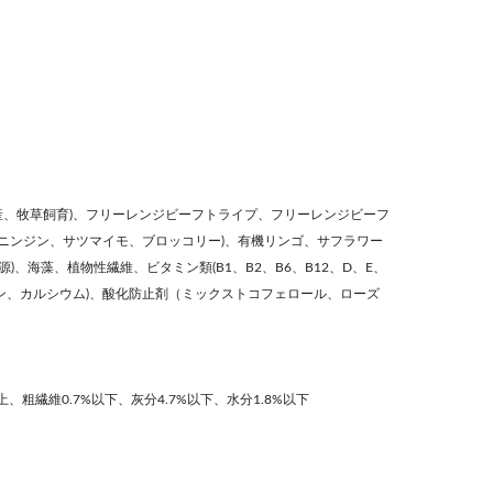
産、牧草飼育)、フリーレンジビーフトライプ、フリーレンジビーフ
(ニンジン、サツマイモ、ブロッコリー)、有機リンゴ、サフラワー
)、海藻、植物性繊維、ビタミン類(B1、B2、B6、B12、D、E、
リン、カルシウム)、酸化防止剤（ミックストコフェロール、ローズ
上、粗繊維0.7%以下、灰分4.7%以下、水分1.8%以下