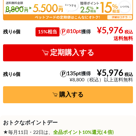
¥5,976
810pt
残り6個
15%相当
獲得
送料無料
定期購入する
¥5,976
135pt
獲得
残り6個
¥8,800（税込）以上送料無料
購入する
おトクなポイントデー
★毎月11日・22日は、
全品ポイント10%還元(４倍)