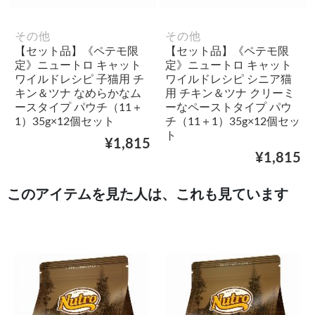
その他
その他
【セット品】《ペテモ限
【セット品】《ペテモ限
定》ニュートロ キャット
定》ニュートロ キャット
ワイルドレシピ 子猫用 チ
ワイルドレシピ シニア猫
キン＆ツナ なめらかなム
用 チキン＆ツナ クリーミ
ースタイプ パウチ（11＋
ーなペーストタイプ パウ
1）35g×12個セット
チ（11＋1）35g×12個セッ
ト
¥1,815
¥1,815
このアイテムを見た人は、これも見ています