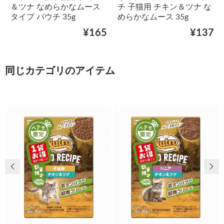
＆ツナ なめらかなムース
チ 子猫用 チキン＆ツナ な
タイプ パウチ 35g
めらかなムース 35g
¥165
¥137
同じカテゴリのアイテム
前の画像
次