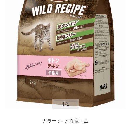
1
/1
カラー：-
/
在庫
-:△