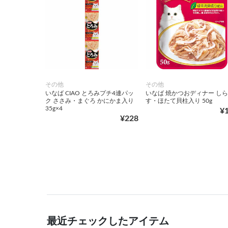
その他
その他
いなば CIAO とろみプチ4連パッ
いなば 焼かつおディナー しら
ク ささみ・まぐろ かにかま入り
す・ほたて貝柱入り 50g
35g×4
¥
¥228
最近チェックしたアイテム