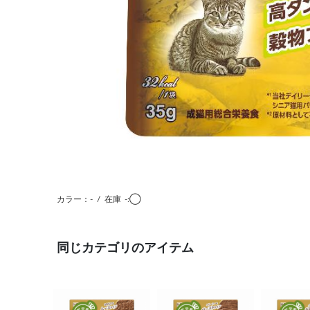
カラー：-
/
在庫
-:◯
同じカテゴリのアイテム