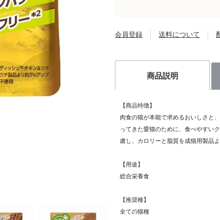
会員登録
送料について
商品説明
【商品特徴】
肉食の猫が本能で求めるおいしさと、
ってきた愛猫のために、食べやすいク
慮し、カロリーと脂質を成猫用製品よ
【用途】
総合栄養食
【推奨種】
全ての猫種