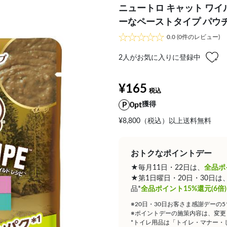
ニュートロ キャット ワイ
ーなペーストタイプ パウチ 
0.0
(0件のレビュー)
2
人がお気に入りに登録中
¥165
0pt
獲得
¥8,800（税込）以上送料無料
おトクなポイントデー
★毎月11日・22日は、
全品ポ
★第1日曜日・20日・30日
品*
全品ポイント15%還元(6倍)
※20日・30日お客さま感謝デーの
※ポイントデーの施策内容は、変更
*トイレ用品は「トイレ・マナー・