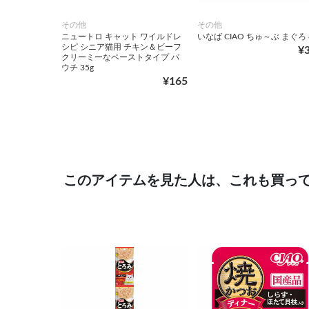
その他
その他
ニュートロ キャット ワイルドレ
いなば CIAO ちゅ～ぶ まぐろ 
シピ シニア猫用 チキン＆ビーフ
¥
クリーミーなペーストタイプ パ
ウチ 35g
¥165
このアイテムを見た人は、これも買っ