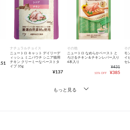
ナチュラルチョイス
その他
そ
ニュートロ キャット デイリーデ
ニュートロ なめらかペースト と
モ
ィッシュ ミニパウチ シニア猫用
ろけるチキン＆チキンレバー入り
イ
チキン クリーミーなペーストタ
4本入り
セレ
151
イプ 35g
¥431
¥137
¥385
10% OFF
もっと見る