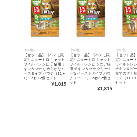
その他
その他
その他
【セット品】《ペテモ限
【セット品】《ペテモ限
【セット品
定》ニュートロ キャット
定》ニュートロ キャット
定》ニュート
ワイルドレシピ 子猫用 チ
ワイルドレシピ シニア猫
ワイルドレシ
キン＆ツナ なめらかなム
用 チキン＆ツナ クリーミ
チキン＆ビー
ースタイプ パウチ（11＋
ーなペーストタイプ パウ
立てのざく切
1）35g×12個セット
チ（11＋1）35g×12個セ
ウチ（11＋1
ット
セット
¥1,815
¥1,815