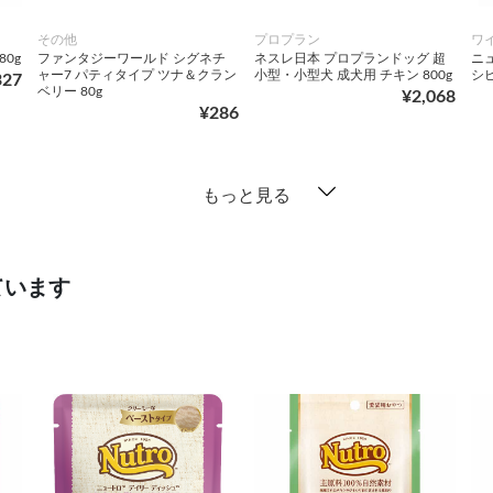
その他
プロプラン
ワ
80g
ファンタジーワールド シグネチ
ネスレ日本 プロプランドッグ 超
ニ
ャー7 パティタイプ ツナ＆クラン
小型・小型犬 成犬用 チキン 800g
シピ
327
ベリー 80g
¥2,068
¥286
もっと見る
ています