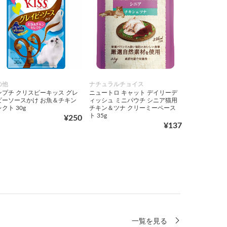
の他
ナチュラルチョイス
ンプチ クリスピーキッス グレ
ニュートロ キャット デイリーデ
ビーソースかけ お魚＆チキン
ィッシュ ミニパウチ シニア猫用
クト 30g
チキン＆ツナ クリーミーペース
ト 35g
¥250
¥137
一覧を見る