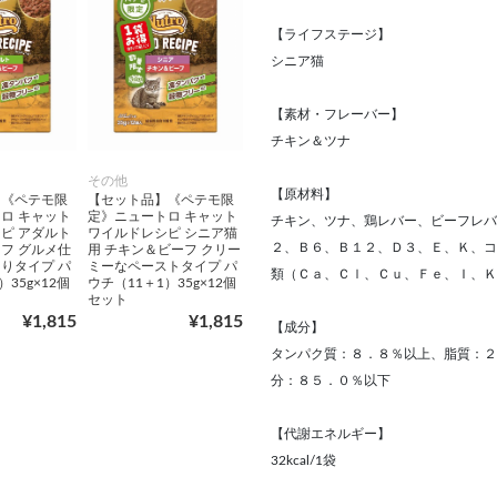
【ライフステージ】
シニア猫
【素材・フレーバー】
チキン＆ツナ
その他
【原材料】
】《ペテモ限
【セット品】《ペテモ限
ロ キャット
定》ニュートロ キャット
チキン、ツナ、鶏レバー、ビーフレバ
ピ アダルト
ワイルドレシピ シニア猫
２、Ｂ６、Ｂ１２、Ｄ３、Ｅ、Ｋ、コ
フ グルメ仕
用 チキン＆ビーフ クリー
りタイプ パ
ミーなペーストタイプ パ
類（Ｃａ、Ｃｌ、Ｃｕ、Ｆｅ、Ｉ、Ｋ
）35g×12個
ウチ（11＋1）35g×12個
セット
¥1,815
¥1,815
【成分】
タンパク質：８．８％以上、脂質：２
分：８５．０％以下
【代謝エネルギー】
32kcal/1袋