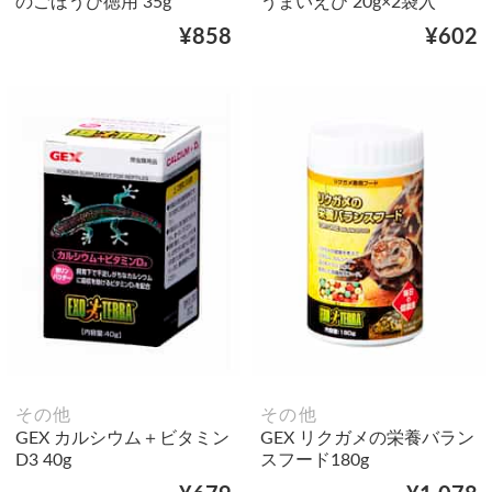
のごほうび徳用 35g
うまいえび 20g×2袋入
¥858
¥602
その他
その他
GEX カルシウム＋ビタミン
GEX リクガメの栄養バラン
D3 40g
スフード180g