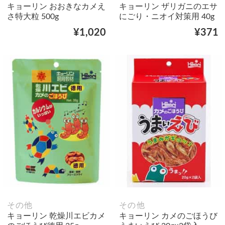
キョーリン おおきなカメえ
キョーリン ザリガニのエサ
さ特大粒 500g
にごり・ニオイ対策用 40g
¥1,020
¥371
その他
その他
キョーリン 乾燥川エビカメ
キョーリン カメのごほうび