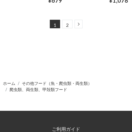
¥679
¥1,078
Next
1
2
ホーム
その他フード（魚・爬虫類・両生類）
爬虫類、両生類、甲殻類フード
ご利用ガイド