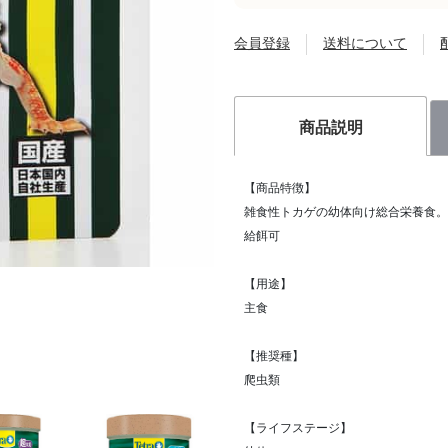
会員登録
送料について
商品説明
【商品特徴】
雑食性トカゲの幼体向け総合栄養食。
給餌可
【用途】
主食
【推奨種】
爬虫類
【ライフステージ】