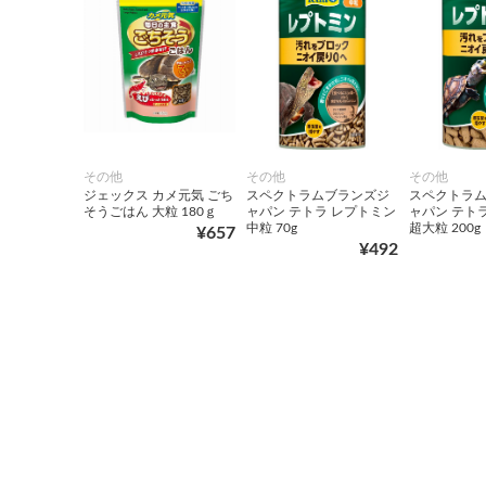
その他
その他
その他
ジェックス カメ元気 ごち
スペクトラムブランズジ
スペクトラ
そうごはん 大粒 180ｇ
ャパン テトラ レプトミン
ャパン テト
中粒 70g
超大粒 200g
¥657
¥492