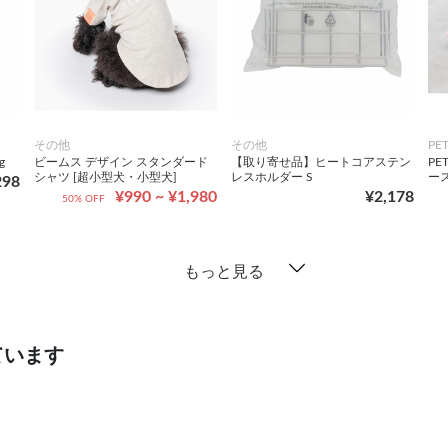
その他
その他
PE
g
ビームス デザイン スタンダード
【取り寄せ品】ヒートコアステン
PE
シャツ [超小型犬・小型犬]
レスホルダー S
ー
298
¥990 ~ ¥1,980
¥2,178
50% OFF
もっと見る
ています