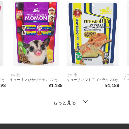
その他
その他
そ
0g
キョーリン ひかりモモン 270g
キョーリン フトアゴドライ 200g
キョ
298
¥1,188
¥1,188
もっと見る