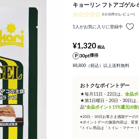
キョーリン フトアゴゲル 6
0.0
(0件のレビュー)
1
人がお気に入りに登録中
¥1,320
30pt
獲得
¥8,800（税込）以上送料無料
おトクなポイントデー
★毎月11日・22日は、
全品ポ
★第1日曜日・20日・30日
品*
全品ポイント15%還元(6倍)
※20日・30日お客さま感謝デーの
※ポイントデーの施策内容は、変更
*トイレ用品は「トイレ・マナー・