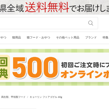
おやつ
猫用品
猫フード・おやつ
その他ペット用品
ブランド
特集
、両生類、甲殻類フード
キョーリン フトアゴゲル 60g