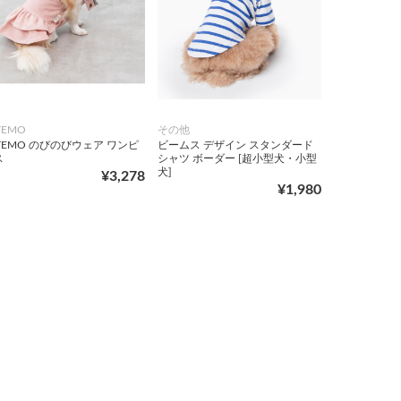
TEMO
その他
TEMO のびのびウェア ワンピ
ビームス デザイン スタンダード
ス
シャツ ボーダー [超小型犬・小型
犬]
¥3,278
¥1,980