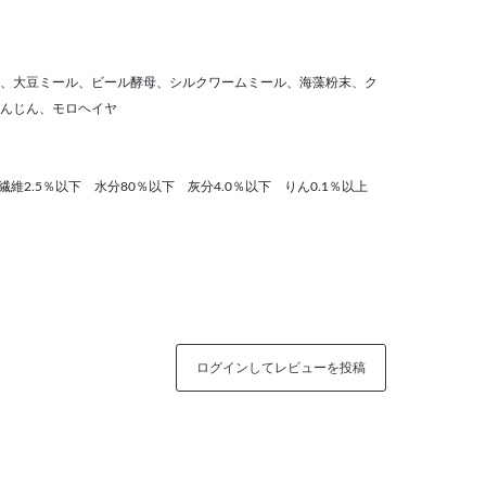
、大豆ミール、ビール酵母、シルクワームミール、海藻粉末、ク
んじん、モロヘイヤ
繊維2.5％以下 水分80％以下 灰分4.0％以下 りん0.1％以上
ログインしてレビューを投稿