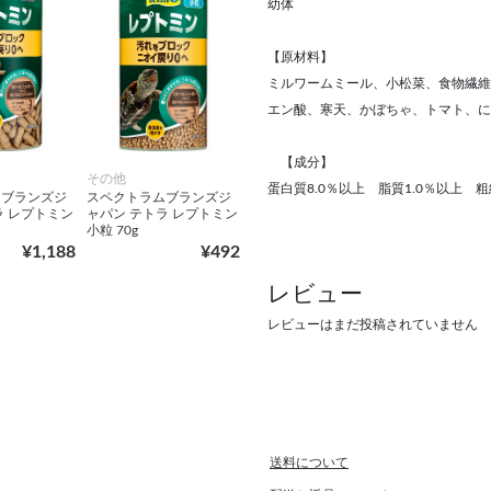
幼体
【原材料】
ミルワームミール、小松菜、食物繊維
エン酸、寒天、かぼちゃ、トマト、に
【成分】
その他
蛋白質8.0％以上 脂質1.0％以上 粗
ムブランズジ
スペクトラムブランズジ
ラ レプトミン
ャパン テトラ レプトミン
小粒 70g
¥1,188
¥492
レビュー
レビューはまだ投稿されていません
送料について