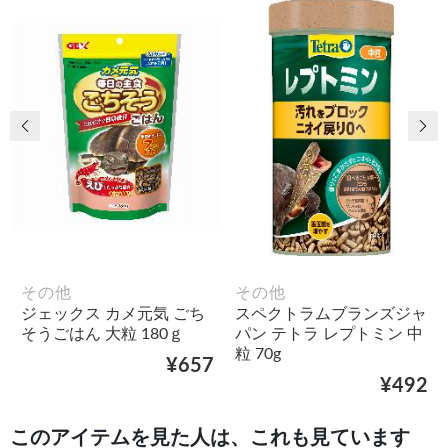
前の画像
次
その他
その他
ジェックス カメ元気 ごち
スペクトラムブランズジャ
そうごはん 大粒 180ｇ
パン テトラ レプトミン 中
粒 70g
¥657
¥492
このアイテムを見た人は、これも見ています