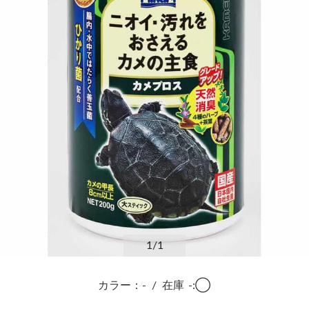
1
/1
カラー：-
/
在庫
-:◯