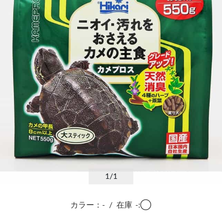
1
/1
カラー：-
/
在庫
-:◯