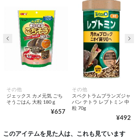
前の画像
次
その他
その他
ジェックス カメ元気 ごち
スペクトラムブランズジャ
そうごはん 大粒 180ｇ
パン テトラ レプトミン 中
粒 70g
¥657
¥492
このアイテムを見た人は、これも見ています