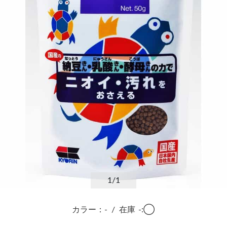
1
/1
カラー：-
/
在庫
-:◯