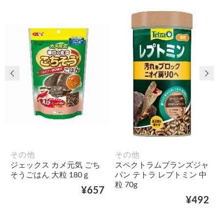
前の画像
次
その他
その他
ジェックス カメ元気 ごち
スペクトラムブランズジャ
そうごはん 大粒 180ｇ
パン テトラ レプトミン 中
粒 70g
¥657
¥492