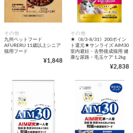
その他
その他
九州ペットフード
★《8/3-8/31》200ポイン
AFURERU 11歳以上シニア
ト還元★サンライズ AIM30
猫用フード
室内避妊・去勢後成猫用 健
康な尿路・毛玉ケア 1.2kg
¥1,848
¥2,838