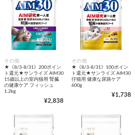
その他
その他
★《8/3-8/31》200ポイン
★《8/3-8/31》100ポイン
ト還元★サンライズ AIM30
ト還元★サンライズ AIM30
15歳以上の室内猫用 腎臓
仔猫用 健康な尿路ケア
の健康ケア フィッシュ
600g
1.2kg
¥1,738
¥2,838