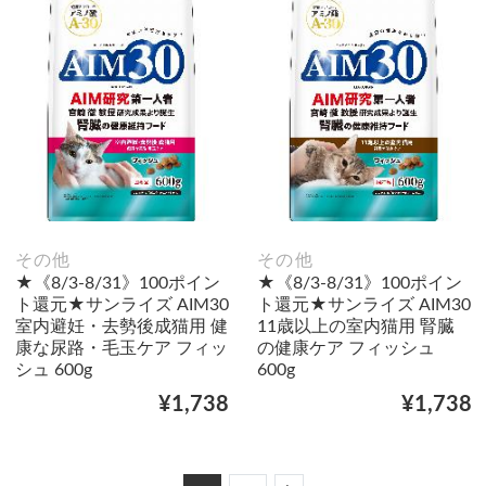
その他
その他
★《8/3-8/31》100ポイン
★《8/3-8/31》100ポイン
ト還元★サンライズ AIM30
ト還元★サンライズ AIM30
室内避妊・去勢後成猫用 健
11歳以上の室内猫用 腎臓
康な尿路・毛玉ケア フィッ
の健康ケア フィッシュ
シュ 600g
600g
¥1,738
¥1,738