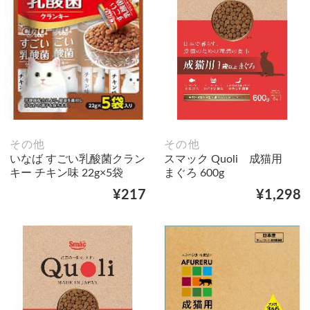
その他
その他
いなば すごい乳酸菌クラン
スマック Quoli 成猫用
キー チキン味 22g×5袋
まぐろ 600g
¥217
¥1,298