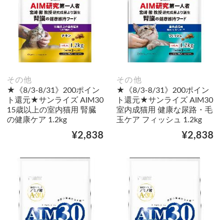
その他
その他
★《8/3-8/31》200ポイン
★《8/3-8/31》200ポイン
ト還元★サンライズ AIM30
ト還元★サンライズ AIM30
15歳以上の室内猫用 腎臓
室内成猫用 健康な尿路・毛
の健康ケア 1.2kg
玉ケア フィッシュ 1.2kg
¥2,838
¥2,838