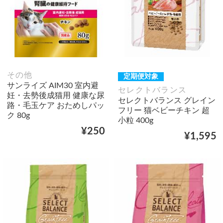
その他
定期便対象
サンライズ AIM30 室内避
セレクトバランス
妊・去勢後成猫用 健康な尿
セレクトバランス グレイン
路・毛玉ケア おためしパッ
フリー 猫ベビーチキン 超
ク 80g
小粒 400g
¥250
¥1,595