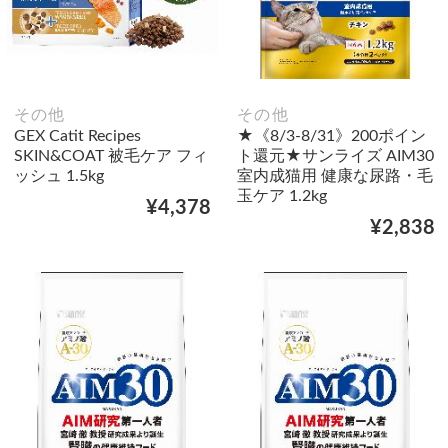
その他
その他
GEX Catit Recipes
★《8/3-8/31》200ポイン
SKIN&COAT 被毛ケア フィ
ト還元★サンライズ AIM30
ッシュ 1.5kg
室内成猫用 健康な尿路・毛
玉ケア 1.2kg
¥4,378
¥2,838