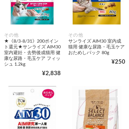
その他
その他
★《8/3-8/31》200ポイン
サンライズ AIM30 室内成
ト還元★サンライズ AIM30
猫用 健康な尿路・毛玉ケア
室内避妊・去勢後成猫用 健
おためしパック 80g
康な尿路・毛玉ケア フィッ
¥250
シュ 1.2kg
¥2,838