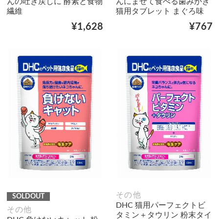
んの吐き戻しに 酵素と食物
んにまぜて食べる歯みがき
繊維
猫用タブレット まぐろ味
¥1,628
¥767
その他
SOLDOUT
DHC 猫用パーフェクトビ
その他
タミン＋タウリン 粉末タイ