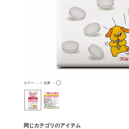
カラー：-
/
在庫
－:◯
同じカテゴリのアイテム