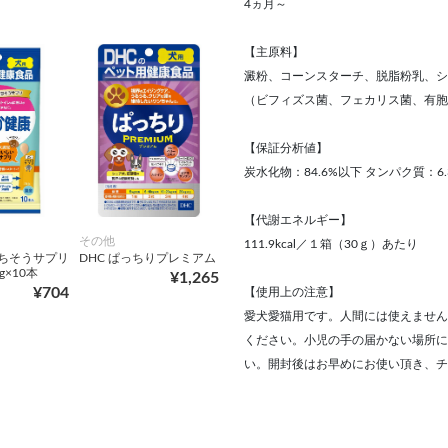
4ヵ月～
【主原料】
澱粉、コーンスターチ、脱脂粉乳、シ
（ビフィズス菌、フェカリス菌、有胞
【保証分析値】
炭水化物：84.6%以下 タンパク質：6.
【代謝エネルギー】
その他
111.9kcal／１箱（30ｇ）あたり
ごちそうサプリ
DHC ぱっちりプレミアム
g×10本
¥1,265
¥704
【使用上の注意】
愛犬愛猫用です。人間には使えません
ください。小児の手の届かない場所に
い。開封後はお早めにお使い頂き、チ