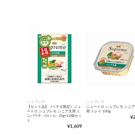
シュプレモ
シュプレモ
【セット品】《ペテモ限定》ニュ
ニュートロ シュプレモ シニ
ートロ シュプレモ シニア犬用 ミ
用 トレイ 100g
ニパウチ（11＋1）35g×12個セッ
¥
ト
¥1,609