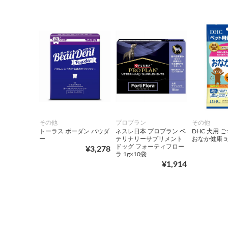
その他
プロプラン
その他
トーラス ボーダン パウダ
ネスレ日本 プロプラン ベ
DHC 犬用 
ー
テリナリーサプリメント
おなか健康 5
ドッグ フォーティフロー
¥3,278
ラ 1g×10袋
¥1,914