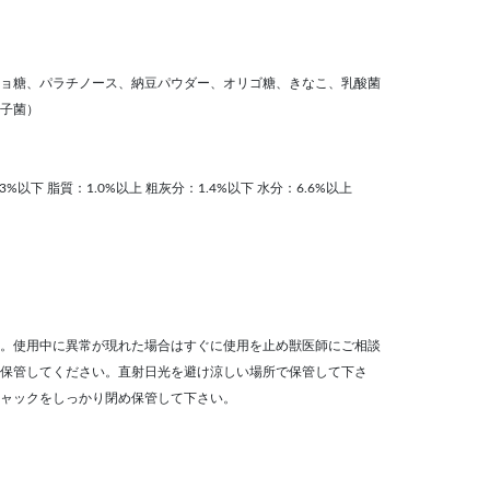
ョ糖、パラチノース、納豆パウダー、オリゴ糖、きなこ、乳酸菌
子菌）
3%以下 脂質：1.0%以上 粗灰分：1.4%以下 水分：6.6%以上
。使用中に異常が現れた場合はすぐに使用を止め獣医師にご相談
保管してください。直射日光を避け涼しい場所で保管して下さ
ャックをしっかり閉め保管して下さい。