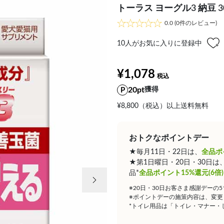
トーラス ヨーグル3 納豆 3
0.0
(0件のレビュー)
10
人がお気に入りに登録中
¥1,078
20pt
獲得
¥8,800（税込）以上送料無料
おトクなポイントデー
★毎月11日・22日は、
全品ポ
★第1日曜日・20日・30日
次の画像
品*
全品ポイント15%還元(6倍)
※20日・30日お客さま感謝デーの
※ポイントデーの施策内容は、変更
*トイレ用品は「トイレ・マナー・