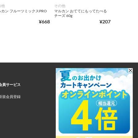
の他
その他
ルカン フルーツミックスPRO
マルカン おててにもってたべる
チーズ 60g
¥668
¥207
会員サービス
新規会員登録