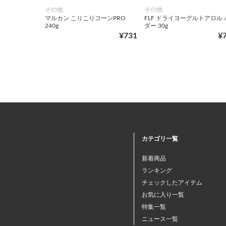
その他
その他
マルカン こりこりコーンPRO
FLF ドライヨーグルトアロル 
240g
ダー 30g
¥731
¥
カテゴリ一覧
新着商品
ランキング
チェックしたアイテム
お気に入り一覧
特集一覧
ニュース一覧