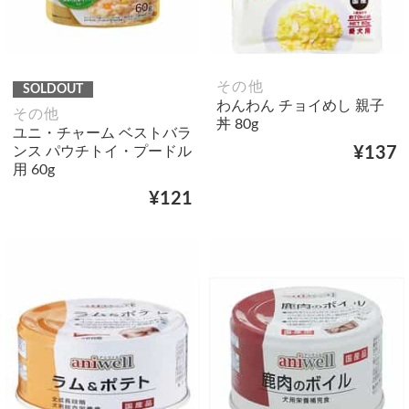
その他
SOLDOUT
わんわん チョイめし 親子
その他
丼 80g
ユニ・チャーム ベストバラ
ンス パウチトイ・プードル
¥137
用 60g
¥121