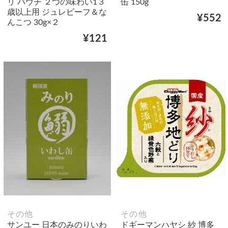
リ パウチ ２つの味わい1３
缶 150g
歳以上用 ジュレビーフ＆な
¥552
んこつ 30g×２
¥121
その他
その他
サンユー 日本のみのりいわ
ドギーマンハヤシ 紗 博多