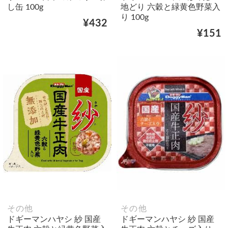
し缶 100g
地どり 六穀と緑黄色野菜入
り 100g
¥432
¥151
その他
その他
ドギーマンハヤシ 紗 国産
ドギーマンハヤシ 紗 国産