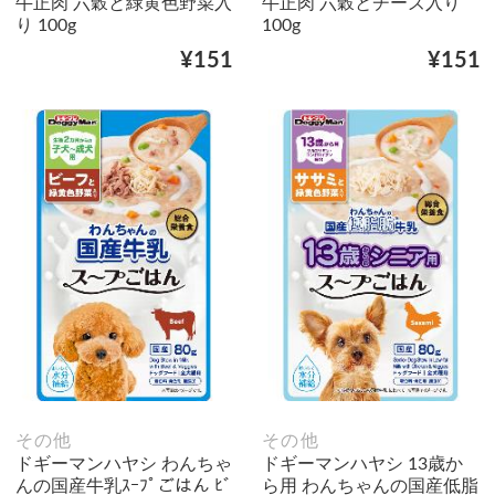
牛正肉 六穀と緑黄色野菜入
牛正肉 六穀とチーズ入り
り 100g
100g
¥151
¥151
その他
その他
ドギーマンハヤシ わんちゃ
ドギーマンハヤシ 13歳か
んの国産牛乳ｽｰﾌﾟごはん ﾋﾞ
ら用 わんちゃんの国産低脂