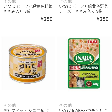
その他
その他
いなば ビーフと緑黄色野菜
いなば ビーフと緑黄色野菜
ささみ入り 3袋
チーズﾞ･ささみ入り 3袋
¥250
¥250
その他
その他
デビフペット シニア食 グ
いなば inABAパウチとりさ