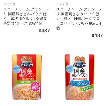
その他
その他
ユニ・チャーム グラン・デ
ユニ・チャーム グラン・デ
リ 国産鶏ささみパウチ ほ
リ 国産鶏ささみパウチ ほ
ぐし成犬用4個パック緑黄
ぐし成犬用4個パックブロ
色野菜*チーズ 80g*4個
ッコリー*かぼちゃ 80gｘ4
個
¥437
¥437