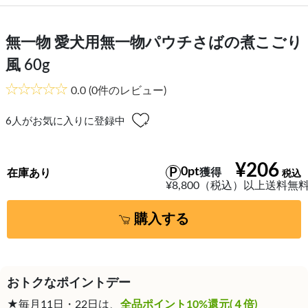
無一物 愛犬用無一物パウチさばの煮こごり
風 60g
0.0
(0件のレビュー)
6
人がお気に入りに登録中
¥206
0pt
獲得
在庫あり
¥8,800（税込）以上送料無
購入する
おトクなポイントデー
★毎月11日・22日は、
全品ポイント10%還元(４倍)