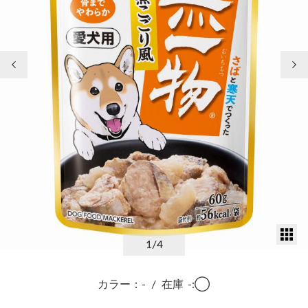
前の画像
次
サ
1
/4
カラー：-
/
在庫
-:◯