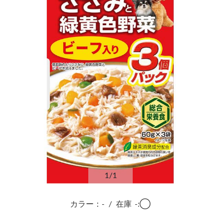
1
/1
カラー：-
/
在庫
-:◯