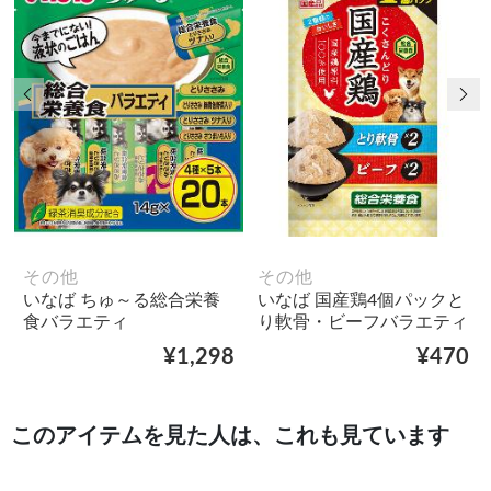
前の画像
次
その他
その他
いなば ちゅ～る総合栄養
いなば 国産鶏4個パックと
食バラエティ
り軟骨・ビーフバラエティ
¥1,298
¥470
このアイテムを見た人は、これも見ています