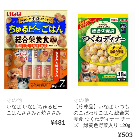
その他
その他
いなば いなばちゅるビー
【冷凍品】いなば いつも
ごはんささみと焼ささみ
のこだわりごはん 総合栄
養食 つくねディナー チー
¥481
ズ・緑黄色野菜入り 120g
¥503