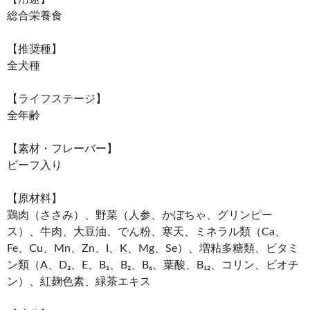
総合栄養食
【推奨種】
全犬種
【ライフステージ】
全年齢
【素材・フレーバー】
ビーフ入り
【原材料】
鶏肉（ささみ）、野菜（人参、かぼちゃ、グリンピー
ス）、牛肉、大豆油、でん粉、寒天、ミネラル類（Ca、
Fe、Cu、Mn、Zn、I、K、Mg、Se）、増粘多糖類、ビタミ
ン類（A、D₃、E、B₁、B₂、B₆、葉酸、B₁₂、コリン、ビオチ
ン）、紅麹色素、緑茶エキス