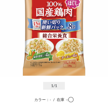
1
/1
カラー：-
/
在庫
-:◯