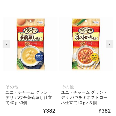
前の画像
次
その他
その他
ユニ・チャーム グラン・
ユニ・チャーム グラン・
デリ パウチ茶碗蒸し仕立
デリ パウチミネストロー
て40ｇ×3個
ネ仕立て40ｇ×３個
¥382
¥382