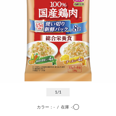
1
/1
カラー：-
/
在庫
-:◯