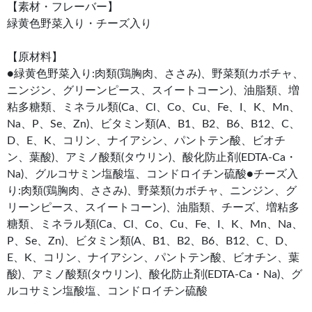
【素材・フレーバー】
緑黄色野菜入り・チーズ入り
【原材料】
●緑黄色野菜入り:肉類(鶏胸肉、ささみ)、野菜類(カボチャ、
ニンジン、グリーンピース、スイートコーン)、油脂類、増
粘多糖類、ミネラル類(Ca、Cl、Co、Cu、Fe、I、K、Mn、
Na、P、Se、Zn)、ビタミン類(A、B1、B2、B6、B12、C、
D、E、K、コリン、ナイアシン、パントテン酸、ビオチ
ン、葉酸)、アミノ酸類(タウリン)、酸化防止剤(EDTA-Ca・
Na)、グルコサミン塩酸塩、コンドロイチン硫酸●チーズ入
り:肉類(鶏胸肉、ささみ)、野菜類(カボチャ、ニンジン、グ
リーンピース、スイートコーン)、油脂類、チーズ、増粘多
糖類、ミネラル類(Ca、Cl、Co、Cu、Fe、I、K、Mn、Na、
P、Se、Zn)、ビタミン類(A、B1、B2、B6、B12、C、D、
E、K、コリン、ナイアシン、パントテン酸、ビオチン、葉
酸)、アミノ酸類(タウリン)、酸化防止剤(EDTA-Ca・Na)、グ
ルコサミン塩酸塩、コンドロイチン硫酸