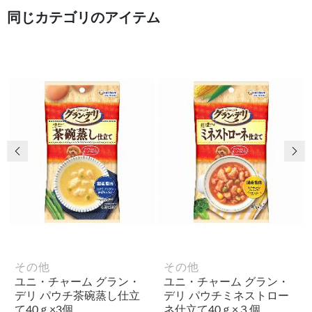
同じカテゴリのアイテム
前の画像
次
その他
その他
ユニ・チャーム グラン・
ユニ・チャーム グラン・
デリ パウチ茶碗蒸し仕立
デリ パウチミネストロー
て40ｇ×3個
ネ仕立て40ｇ×３個