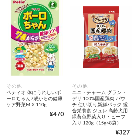
その他
その他
ペティオ 体にうれしいボ
ユニ・チャーム グラン・
ーロちゃん7歳からの健康
デリ 100%国産鶏肉 パウ
ケア野菜MIX 110g
チ 使い切り新鮮パック 総
合栄養食 ジュレ 高齢犬用
¥470
緑黄色野菜入り・ビーフ
入り 120g（15g×8袋）
¥327