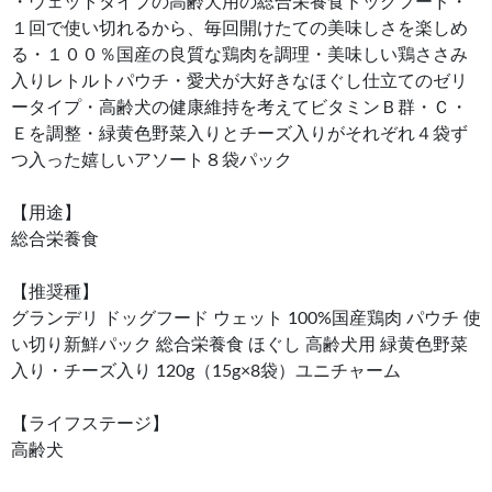
・ウェットタイプの高齢犬用の総合栄養食ドッグフード・
１回で使い切れるから、毎回開けたての美味しさを楽しめ
る・１００％国産の良質な鶏肉を調理・美味しい鶏ささみ
入りレトルトパウチ・愛犬が大好きなほぐし仕立てのゼリ
ータイプ・高齢犬の健康維持を考えてビタミンＢ群・Ｃ・
Ｅを調整・緑黄色野菜入りとチーズ入りがそれぞれ４袋ず
つ入った嬉しいアソート８袋パック
【用途】
総合栄養食
【推奨種】
グランデリ ドッグフード ウェット 100%国産鶏肉 パウチ 使
い切り新鮮パック 総合栄養食 ほぐし 高齢犬用 緑黄色野菜
入り・チーズ入り 120g（15g×8袋）ユニチャーム
【ライフステージ】
高齢犬